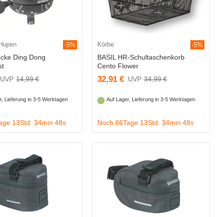
 Hupen
Körbe
-5%
-5%
ocke Ding Dong
BASIL HR-Schultaschenkorb
st
Cento Flower
32,91 €
14,99 €
34,99 €
r, Lieferung in 3-5 Werktagen
Auf Lager, Lieferung in 3-5 Werktagen
age 13Std. 34min 47s
Noch 86Tage 13Std. 34min 47s