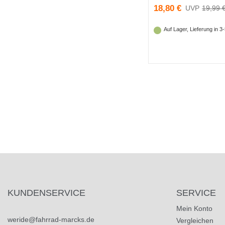
18,80 €
19,99 
Auf Lager, Lieferung in 
KUNDENSERVICE
SERVICE
Mein Konto
weride@fahrrad-marcks.de
Vergleichen