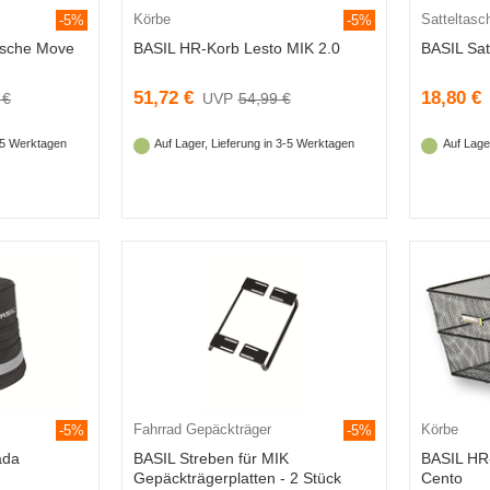
Körbe
Satteltasc
-5%
-5%
asche Move
BASIL HR-Korb Lesto MIK 2.0
BASIL Sat
51,72 €
18,80 €
 €
54,99 €
3-5 Werktagen
Auf Lager, Lieferung in 3-5 Werktagen
Auf Lage
Fahrrad Gepäckträger
Körbe
-5%
-5%
ada
BASIL Streben für MIK
BASIL HR
Gepäckträgerplatten - 2 Stück
Cento