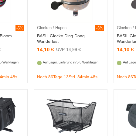
Glocken / Hupen
Glocken /
-5%
-5%
 Bloom
BASIL Glocke Ding Dong
BASIL Gl
Wanderlust
Wanderlu
14,10 €
14,10 €
€
14,99 €
3-5 Werktagen
Auf Lager, Lieferung in 3-5 Werktagen
Auf Lage
34min 47s
Noch 86Tage 13Std. 34min 47s
Noch 86T