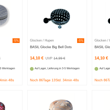
Glocken / Hupen
Glocken /
-5%
-5%
BASIL Glocke Big Bell Dots
BASIL Glo
14,10 €
14,10 €
€
14,99 €
3-5 Werktagen
Auf Lager, Lieferung in 3-5 Werktagen
Auf Lage
34min 47s
Noch 86Tage 13Std. 34min 47s
Noch 86T