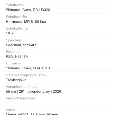
Schaltwerk
Shimano, Cues, RD-U3020
Scheinwerfer
Herrmans, MR 8, 60 Lux
Schutzbleche
SKS
Speichen
Edelstahl, schwarz
Steuersatz
FSA, H2246A
Umwerfer
Shimano, Cues, FD-U4010
Unterwarengruppe Bidex
Trekkingbike
Variantenmerkmale
55 cm | 28" | lavender grey | 2026
Verpackungsinhalt
1
Vorbau
Matrix, AS007, 31,8 mm, 90 mm