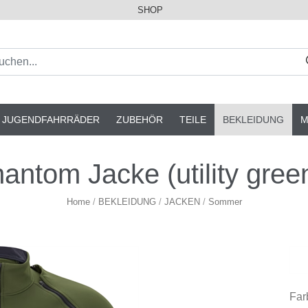
SHOP
& JUGENDFAHRRÄDER
ZUBEHÖR
TEILE
BEKLEIDUNG
M
tom Jacke (utility gree
Home
/
BEKLEIDUNG
/
JACKEN
/
Sommer
Far