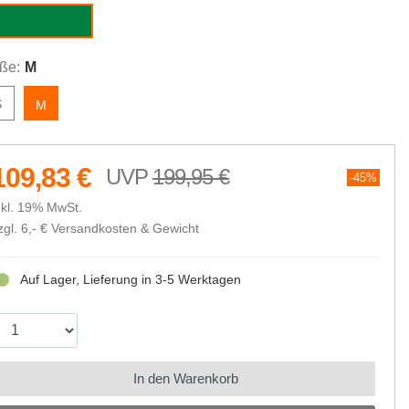
ility green/black
ße:
M
S
M
109,83 €
199,95 €
45%
nkl. 19% MwSt.
zgl. 6,- €
Versandkosten & Gewicht
Auf Lager, Lieferung in 3-5 Werktagen
In den Warenkorb