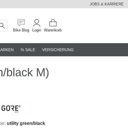
JOBS & KARRIERE
Bike Blog
Login
Warenkorb
ARKEN
% SALE
VERSICHERUNG
n/black M)
be:
utility green/black