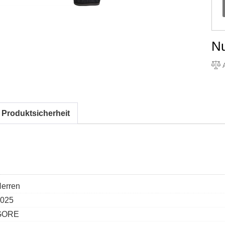
N
A
 Produktsicherheit
erren
025
GORE