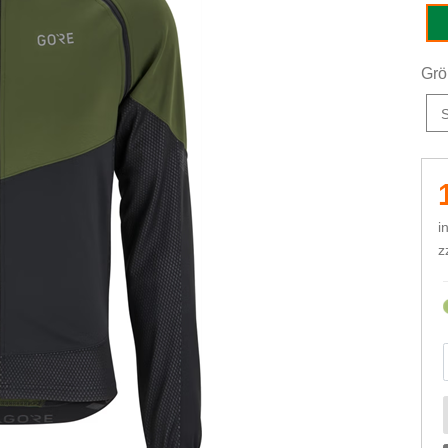
ut
Grö
i
z