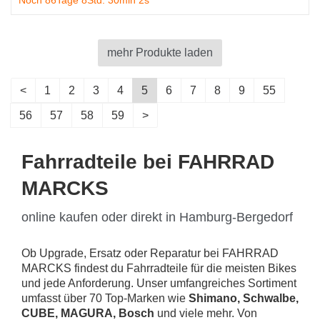
Noch 86Tage 8Std. 30min 1s
mehr Produkte laden
<
1
2
3
4
5
6
7
8
9
55
56
57
58
59
>
Fahrradteile bei FAHRRAD
MARCKS
online kaufen oder direkt in Hamburg-Bergedorf
Ob Upgrade, Ersatz oder Reparatur bei FAHRRAD
MARCKS findest du Fahrradteile für die meisten Bikes
und jede Anforderung. Unser umfangreiches Sortiment
umfasst über 70 Top-Marken wie
Shimano, Schwalbe,
CUBE, MAGURA, Bosch
und viele mehr. Von