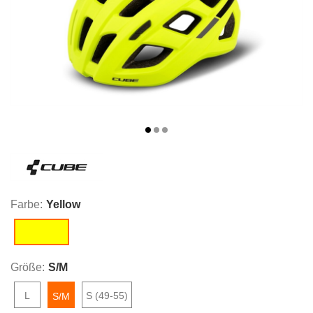
Farbe:
Yellow
Yellow
Größe:
S/M
L
S (49-55)
S/M