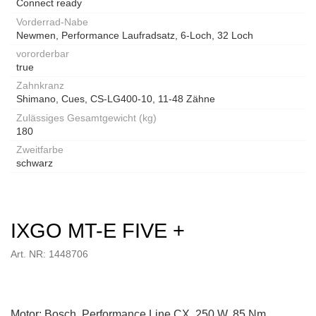
Connect ready
Vorderrad-Nabe
Newmen, Performance Laufradsatz, 6-Loch, 32 Loch
vororderbar
true
Zahnkranz
Shimano, Cues, CS-LG400-10, 11-48 Zähne
Zulässiges Gesamtgewicht (kg)
180
Zweitfarbe
schwarz
IXGO MT-E FIVE +
Art. NR: 1448706
Motor: Bosch, Performance Line CX, 250 W, 85 Nm,