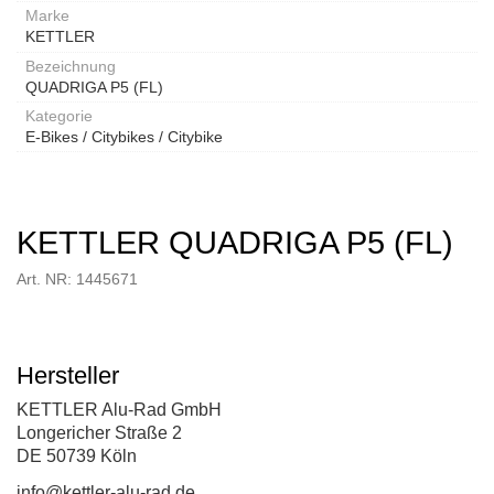
Marke
KETTLER
Bezeichnung
QUADRIGA P5 (FL)
Kategorie
E-Bikes / Citybikes / Citybike
KETTLER QUADRIGA P5 (FL)
Art. NR: 1445671
Hersteller
KETTLER Alu-Rad GmbH
Longericher Straße 2
DE 50739 Köln
info@kettler-alu-rad.de