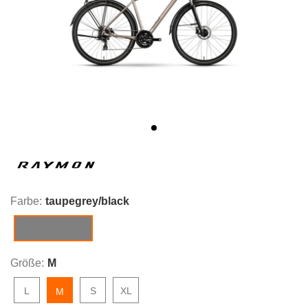
Farbe:
taupegrey/black
taupegrey/black
Größe:
M
L
S
XL
M