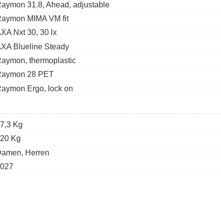
aymon 31.8, Ahead, adjustable
aymon MIMA VM fit
XA Nxt 30, 30 lx
XA Blueline Steady
aymon, thermoplastic
Raymon 28 PET
aymon Ergo, lock on
7,3 Kg
20 Kg
amen, Herren
027