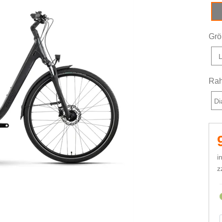
An
Grö
Rah
Di
i
z