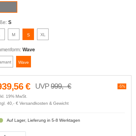
thracite
ße:
S
L
M
XL
S
menform:
Wave
amant
Wave
939,56 €
999,- €
5%
nkl. 19% MwSt.
zgl. 40,- €
Versandkosten & Gewicht
Auf Lager, Lieferung in 5-8 Werktagen