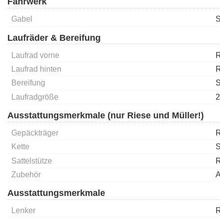
Fahrwerk
Gabel
S
Laufräder & Bereifung
Laufrad vorne
R
Laufrad hinten
R
Bereifung
S
Laufradgröße
2
Ausstattungsmerkmale (nur Riese und Müller!)
Gepäckträger
R
Kette
Sattelstütze
R
Zubehör
A
Ausstattungsmerkmale
Lenker
R