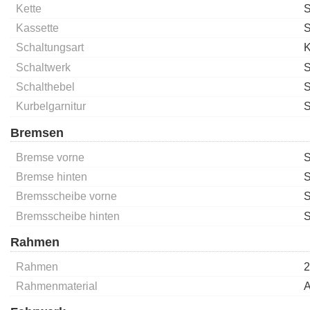
Kette
Kassette
S
Schaltungsart
K
Schaltwerk
S
Schalthebel
S
Kurbelgarnitur
S
Bremsen
Bremse vorne
S
Bremse hinten
S
Bremsscheibe vorne
S
Bremsscheibe hinten
S
Rahmen
Rahmen
2
Rahmenmaterial
A