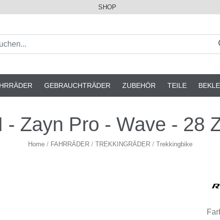
SHOP
AHRRÄDER
GEBRAUCHTRÄDER
ZUBEHÖR
TEILE
BEKLE
 Zayn Pro - Wave - 28 Zo
Home
/
FAHRRÄDER
/
TREKKINGRÄDER
/
Trekkingbike
Far