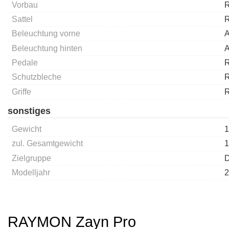
Vorbau
R
Sattel
R
Beleuchtung vorne
A
Beleuchtung hinten
A
Pedale
R
Schutzbleche
Griffe
R
sonstiges
Gewicht
1
zul. Gesamtgewicht
1
Zielgruppe
D
Modelljahr
2
RAYMON Zayn Pro