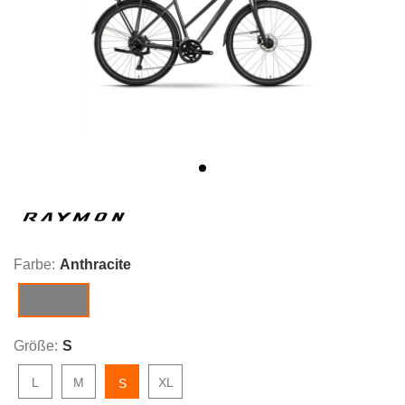
Farbe:
Anthracite
Anthracite
Größe:
S
L
M
XL
S