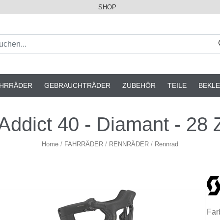
SHOP
AHRRÄDER
GEBRAUCHTRÄDER
ZUBEHÖR
TEILE
BEKLE
ddict 40 - Diamant - 28 Z
Home
/
FAHRRÄDER
/
RENNRÄDER
/
Rennrad
Far