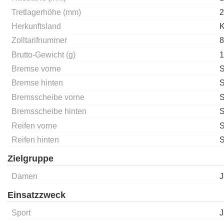
Tretlagerhöhe (mm)
2
Herkunftsland
Zolltarifnummer
8
Brutto-Gewicht (g)
1
Bremse vorne
S
Bremse hinten
S
Bremsscheibe vorne
Bremsscheibe hinten
Reifen vorne
S
Reifen hinten
S
Zielgruppe
Damen
J
Einsatzzweck
Sport
J