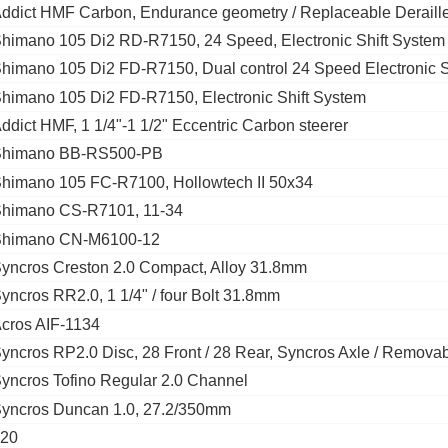
ddict HMF Carbon, Endurance geometry / Replaceable Derailleur
himano 105 Di2 RD-R7150, 24 Speed, Electronic Shift System
himano 105 Di2 FD-R7150, Dual control 24 Speed Electronic S
himano 105 Di2 FD-R7150, Electronic Shift System
ddict HMF, 1 1/4"-1 1/2" Eccentric Carbon steerer
Shimano BB-RS500-PB
himano 105 FC-R7100, Hollowtech II 50x34
himano CS-R7101, 11-34
himano CN-M6100-12
yncros Creston 2.0 Compact, Alloy 31.8mm
yncros RR2.0, 1 1/4" / four Bolt 31.8mm
cros AIF-1134
yncros RP2.0 Disc, 28 Front / 28 Rear, Syncros Axle / Removab
yncros Tofino Regular 2.0 Channel
yncros Duncan 1.0, 27.2/350mm
20