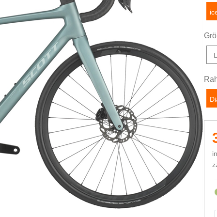
ic
Grö
Rah
D
i
z