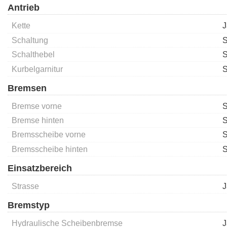
Antrieb
Kette
J
Schaltung
S
Schalthebel
S
Kurbelgarnitur
S
Bremsen
Bremse vorne
S
Bremse hinten
S
Bremsscheibe vorne
Bremsscheibe hinten
Einsatzbereich
Strasse
J
Bremstyp
Hydraulische Scheibenbremse
J