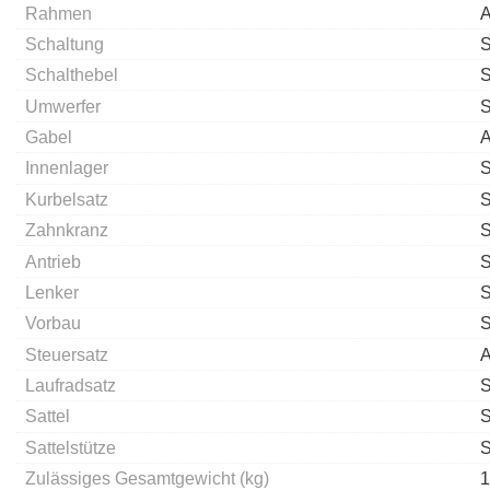
Rahmen
A
Schaltung
S
Schalthebel
S
Umwerfer
S
Gabel
A
Innenlager
Kurbelsatz
S
Zahnkranz
S
Antrieb
S
Lenker
S
Vorbau
S
Steuersatz
A
Laufradsatz
S
Sattel
S
Sattelstütze
S
Zulässiges Gesamtgewicht (kg)
1