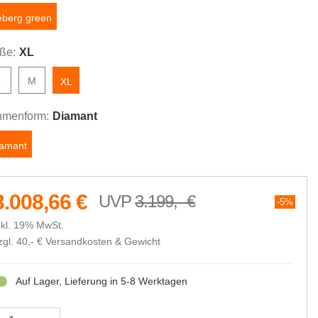
eberg green
ße:
XL
L
M
XL
menform:
Diamant
iamant
3.008,66 €
3.199,- €
5%
nkl. 19% MwSt.
zgl. 40,- €
Versandkosten & Gewicht
Auf Lager, Lieferung in 5-8 Werktagen