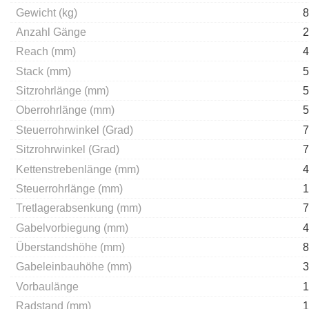
Gewicht (kg)
8
Anzahl Gänge
2
Reach (mm)
4
Stack (mm)
5
Sitzrohrlänge (mm)
5
Oberrohrlänge (mm)
5
Steuerrohrwinkel (Grad)
7
Sitzrohrwinkel (Grad)
7
Kettenstrebenlänge (mm)
4
Steuerrohrlänge (mm)
1
Tretlagerabsenkung (mm)
7
Gabelvorbiegung (mm)
4
Überstandshöhe (mm)
8
Gabeleinbauhöhe (mm)
3
Vorbaulänge
1
Radstand (mm)
1