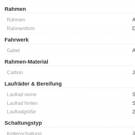
Rahmen
Rahmen
A
Rahmenform
D
Fahrwerk
Gabel
A
Rahmen-Material
Carbon
J
Laufräder & Bereifung
Laufrad vorne
S
Laufrad hinten
S
Laufradgröße
2
Schaltungstyp
Kettenschaltung
J