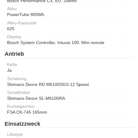
Bosch Performance CX, EU: 25kmh
Akku
PowerTube 800Wh
Akku-Kapazität
625
Display
Bosch System Controller, Intuvia 100, Mini remote
Antrieb
Kette
Ja
Schaltung
Shimano Deore RD M6100SGS 12 Speed
Schalthebel
Shimano Deore SL-M6100RA
Kurbelgarnitur
FSA CK-745 165mm
Einsatzzweck
Lifestyle