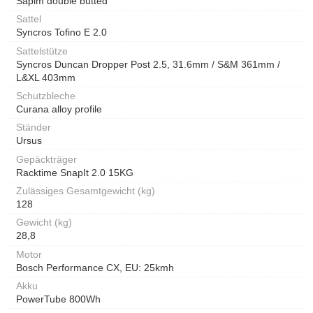
Sapim double butted
Sattel
Syncros Tofino E 2.0
Sattelstütze
Syncros Duncan Dropper Post 2.5, 31.6mm / S&M 361mm /
L&XL 403mm
Schutzbleche
Curana alloy profile
Ständer
Ursus
Gepäckträger
Racktime SnapIt 2.0 15KG
Zulässiges Gesamtgewicht (kg)
128
Gewicht (kg)
28,8
Motor
Bosch Performance CX, EU: 25kmh
Akku
PowerTube 800Wh