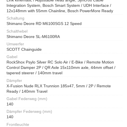
Integration System, Bosch Smart System / UDH Interface /
12x148mm with 55mm Chainline, Bosch PowerMore Ready
Schaltung
Shimano Deore RD M6100SGS 12 Speed
Schalthebel
Shimano Deore SL-M6100RA
Umwerfer
SCOTT Chainguide
Gabel
RockShox Psylo Silver RC Solo Air / E-Bike / Remote Motion
Control Damper 2P / QR Axle 15x110mm axle, 44mm offset /
tapered steerer / 140mm travel
Dämpfer
X-Fusion Nude RLX Trunnion 185x47, 5mm / 2P / Remote
Ready / 140mm Travel
Gabel Federweg (mm)
140
Dämpfer Federweg (mm)
140
Frontleuchte