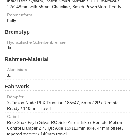
Integration System, Bosch Smart System / UDH Interface /
12x148mm with 55mm Chainline, Bosch PowerMore Ready
Rahmenform
Fully
Bremstyp
Hydraulische Scheibenbremse
Ja
Rahmen-Material
Aluminium
Ja
Fahrwerk
Dämpfer
X-Fusion Nude RLX Trunnion 185x47, 5mm / 2P / Remote
Ready / 140mm Travel
Gabel
RockShox Psylo Silver RC Solo Air / E-Bike / Remote Motion
Control Damper 2P / QR Axle 15x110mm axle, 44mm offset /
tapered steerer / 140mm travel