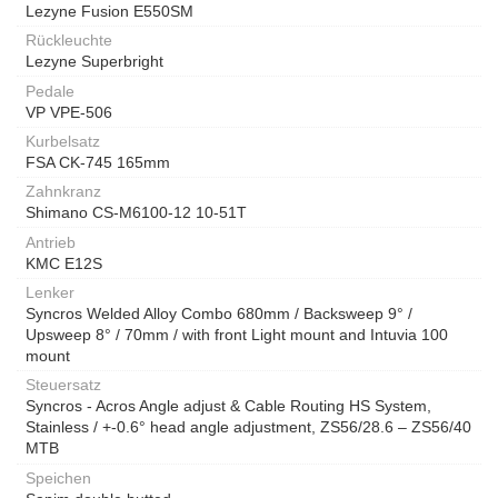
Lezyne Fusion E550SM
Rückleuchte
Lezyne Superbright
Pedale
VP VPE-506
Kurbelsatz
FSA CK-745 165mm
Zahnkranz
Shimano CS-M6100-12 10-51T
Antrieb
KMC E12S
Lenker
Syncros Welded Alloy Combo 680mm / Backsweep 9° /
Upsweep 8° / 70mm / with front Light mount and Intuvia 100
mount
Steuersatz
Syncros - Acros Angle adjust & Cable Routing HS System,
Stainless / +-0.6° head angle adjustment, ZS56/28.6 – ZS56/40
MTB
Speichen