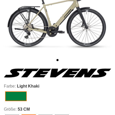
Farbe:
Light Khaki
Light Khaki
Größe:
53 CM