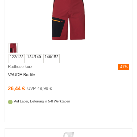
122/128
134/140
146/152
Radhose kurz
-47%
VAUDE Badile
26,44 €
49,99 €
Auf Lager, Lieferung in 5-8 Werktagen