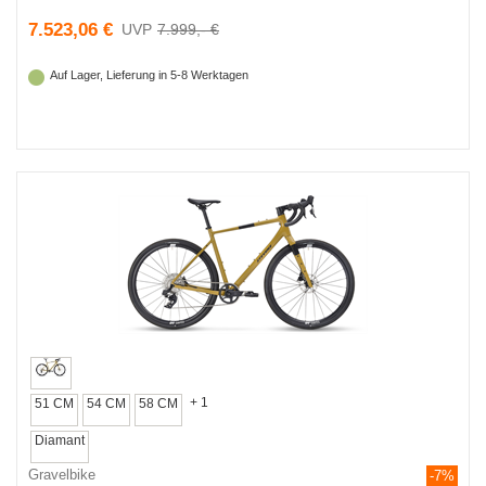
7.523,06 €
7.999,- €
Auf Lager, Lieferung in 5-8 Werktagen
+ 1
51 CM
54 CM
58 CM
Diamant
Gravelbike
-7%