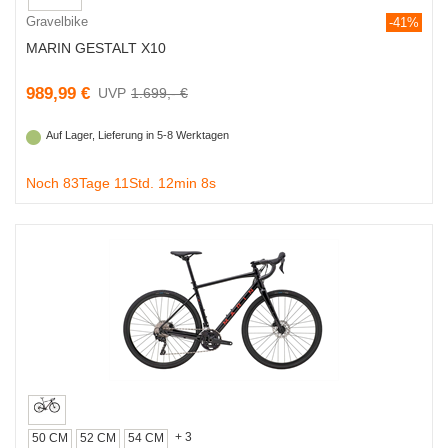
Gravelbike
-41%
MARIN GESTALT X10
989,99 €
1.699,- €
Auf Lager, Lieferung in 5-8 Werktagen
Noch 83Tage 11Std. 12min 7s
+ 3
50 CM
52 CM
54 CM