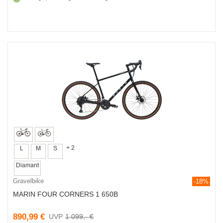
+ 2
L
M
S
Diamant
Gravelbike
-18%
MARIN FOUR CORNERS 1 650B
890,99 €
1.099,- €