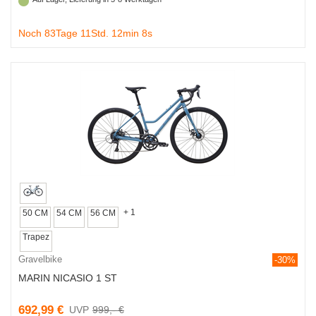
Noch 83Tage 11Std. 12min 7s
+ 1
50 CM
54 CM
56 CM
Trapez
Gravelbike
-30%
MARIN NICASIO 1 ST
692,99 €
999,- €