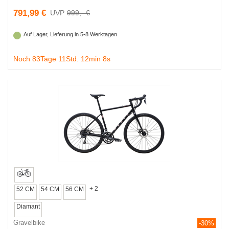
791,99 €
999,- €
Auf Lager, Lieferung in 5-8 Werktagen
Noch 83Tage 11Std. 12min 7s
+ 2
52 CM
54 CM
56 CM
Diamant
Gravelbike
-30%