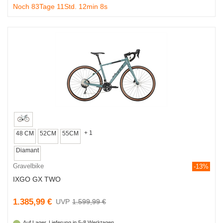
Noch 83Tage 11Std. 12min 7s
+ 1
48 CM
52CM
55CM
Diamant
Gravelbike
-13%
IXGO GX TWO
1.385,99 €
1.599,99 €
Auf Lager, Lieferung in 5-8 Werktagen