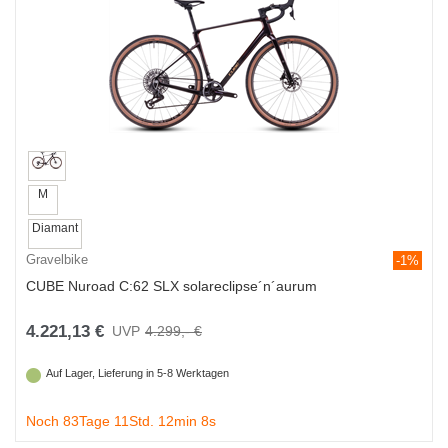
M
Diamant
Gravelbike
-1%
CUBE Nuroad C:62 SLX solareclipse´n´aurum
4.221,13 €
4.299,- €
Auf Lager, Lieferung in 5-8 Werktagen
Noch 83Tage 11Std. 12min 7s