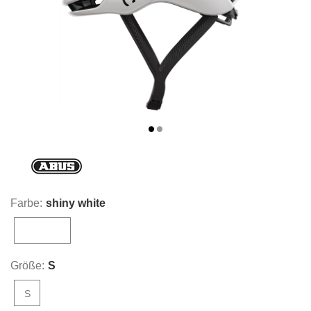
Farbe:
shiny white
shiny white
Größe:
S
S