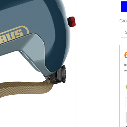
ro
Grö
i
z