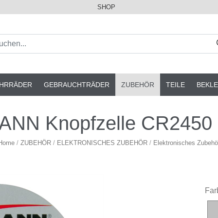
SHOP
AHRRÄDER
GEBRAUCHTRÄDER
ZUBEHÖR
TEILE
BEKLE
NN Knopfzelle CR2450 (s
Home
/
ZUBEHÖR
/
ELEKTRONISCHES ZUBEHÖR
/
Elektronisches Zubehö
Far