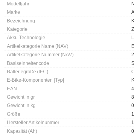
Modelljahr
Marke
Bezeichnung
K
Kategorie
Z
Akku-Technologie
L
Artikelkategorie Name (NAV)
E
Artikelkategorie Nummer (NAV)
2
Basiseinheitencode
Batteriegröße (IEC)
E-Bike-Komponenten [Typ]
K
EAN
4
Gewicht in gr
8
Gewicht in kg
0
Größe
1
Hersteller Artikelnummer
1
Kapazität (Ah)
0