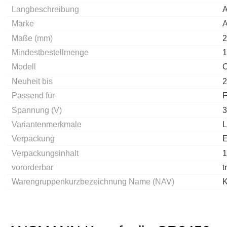
Langbeschreibung
A
Marke
Maße (mm)
2
Mindestbestellmenge
1
Modell
Neuheit bis
2
Passend für
F
Spannung (V)
3
Variantenmerkmale
L
Verpackung
E
Verpackungsinhalt
1
vororderbar
t
Warengruppenkurzbezeichnung Name (NAV)
K