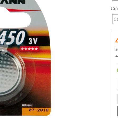
Grö
1 
i
z