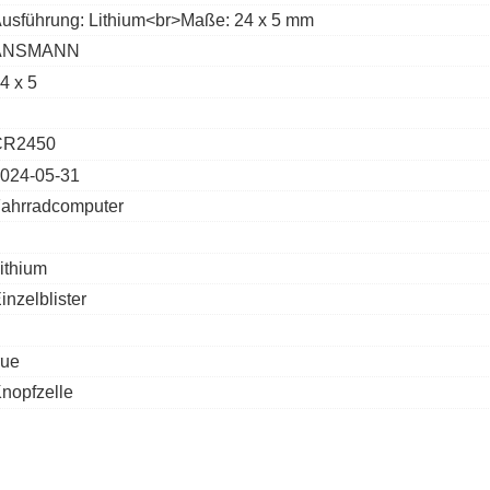
usführung: Lithium<br>Maße: 24 x 5 mm
ANSMANN
4 x 5
CR2450
024-05-31
ahrradcomputer
ithium
inzelblister
rue
nopfzelle