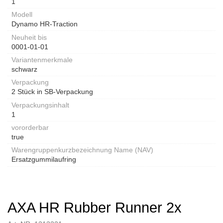
1
Modell
Dynamo HR-Traction
Neuheit bis
0001-01-01
Variantenmerkmale
schwarz
Verpackung
2 Stück in SB-Verpackung
Verpackungsinhalt
1
vororderbar
true
Warengruppenkurzbezeichnung Name (NAV)
Ersatzgummilaufring
AXA HR Rubber Runner 2x