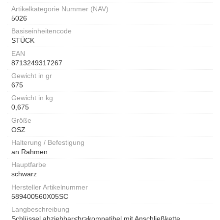
Artikelkategorie Nummer (NAV)
5026
Basiseinheitencode
STÜCK
EAN
8713249317267
Gewicht in gr
675
Gewicht in kg
0,675
Größe
OSZ
Halterung / Befestigung
an Rahmen
Hauptfarbe
schwarz
Hersteller Artikelnummer
589400560X05SC
Langbeschreibung
Schlüssel abziehbar<br>kompatibel mit Anschließkette