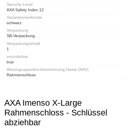
Security-Level
AXA Safety Index 12
Variantenmerkmale
schwarz
Verpackung
SB-Verpackung
Verpackungsinhalt
1
vororderbar
true
Warengruppenkurzbezeichnung Name (NAV)
Rahmenschloss
AXA Imenso X-Large
Rahmenschloss - Schlüssel
abziehbar