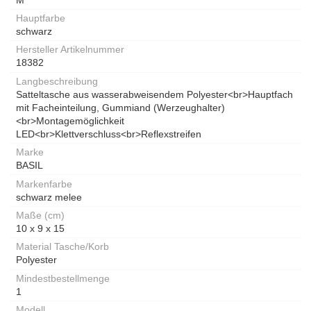
Hauptfarbe
schwarz
Hersteller Artikelnummer
18382
Langbeschreibung
Satteltasche aus wasserabweisendem Polyester<br>Hauptfach
mit Facheinteilung, Gummiand (Werzeughalter)
<br>Montagemöglichkeit
LED<br>Klettverschluss<br>Reflexstreifen
Marke
BASIL
Markenfarbe
schwarz melee
Maße (cm)
10 x 9 x 15
Material Tasche/Korb
Polyester
Mindestbestellmenge
1
Modell