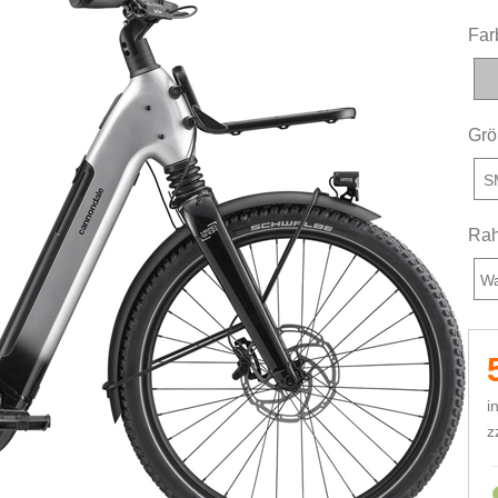
Far
Grö
S
Rah
W
i
z