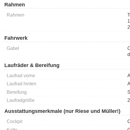
Rahmen
Rahmen
T
1
2
Fahrwerk
Gabel
C
d
Laufräder & Bereifung
Laufrad vorne
A
Laufrad hinten
A
Bereifung
S
Laufradgröße
2
Ausstattungsmerkmale (nur Riese und Müller!)
Cockpit
C
Kette
G