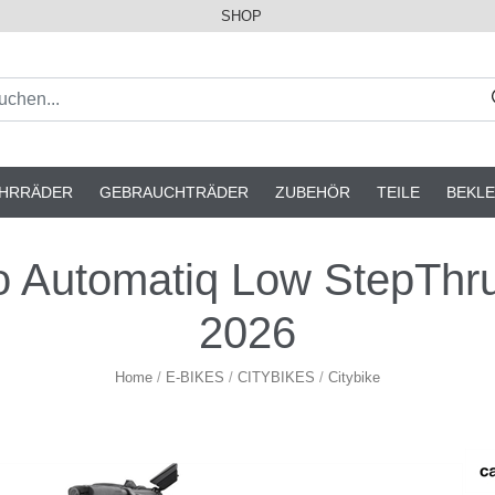
SHOP
AHRRÄDER
GEBRAUCHTRÄDER
ZUBEHÖR
TEILE
BEKLE
utomatiq Low StepThru H
2026
Home
/
E-BIKES
/
CITYBIKES
/
Citybike