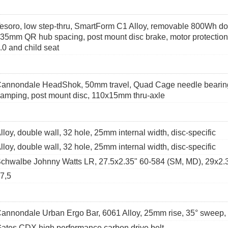
esoro, low step-thru, SmartForm C1 Alloy, removable 800Wh down
35mm QR hub spacing, post mount disc brake, motor protection
.0 and child seat
annondale HeadShok, 50mm travel, Quad Cage needle bearing in
amping, post mount disc, 110x15mm thru-axle
lloy, double wall, 32 hole, 25mm internal width, disc-specific
lloy, double wall, 32 hole, 25mm internal width, disc-specific
chwalbe Johnny Watts LR, 27.5x2.35" 60-584 (SM, MD), 29x2.3
7,5
annondale Urban Ergo Bar, 6061 Alloy, 25mm rise, 35° sweep,
ates CDX high performance carbon drive belt