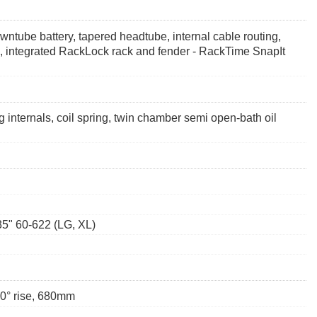
tube battery, tapered headtube, internal cable routing,
, integrated RackLock rack and fender - RackTime SnapIt
ternals, coil spring, twin chamber semi open-bath oil
5" 60-622 (LG, XL)
 0° rise, 680mm