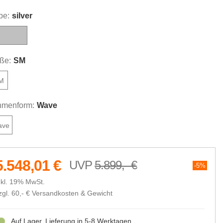
be:
silver
silver
ße:
SM
M
menform:
Wave
ave
5.548,01 €
5.899,- €
5%
nkl. 19% MwSt.
zgl. 60,- €
Versandkosten & Gewicht
Auf Lager, Lieferung in 5-8 Werktagen