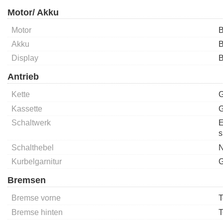
Motor/ Akku
Motor
B
Akku
B
Display
B
Antrieb
Kette
G
Kassette
G
Schaltwerk
E
s
Schalthebel
N
Kurbelgarnitur
G
Bremsen
Bremse vorne
T
Bremse hinten
T