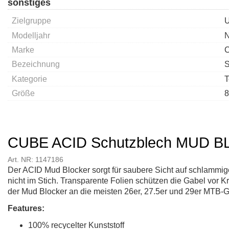
sonstiges
Zielgruppe
U
Modelljahr
Marke
Bezeichnung
S
Kategorie
T
Größe
8
CUBE ACID Schutzblech MUD B
Art. NR: 1147186
Der ACID Mud Blocker sorgt für saubere Sicht auf schlammigen
nicht im Stich. Transparente Folien schützen die Gabel vor K
der Mud Blocker an die meisten 26er, 27.5er und 29er MTB-
Features:
100% recycelter Kunststoff