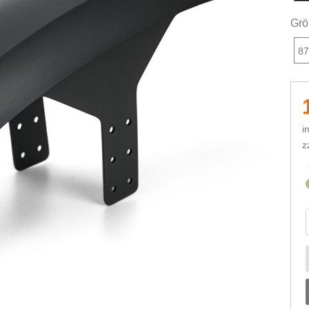
Grö
87
i
z