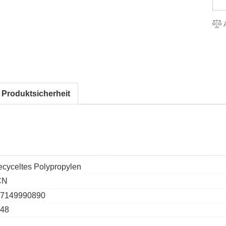
A
 Produktsicherheit
ecyceltes Polypropylen
CN
7149990890
48