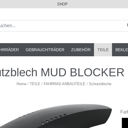
SHOP
AHRRÄDER
GEBRAUCHTRÄDER
ZUBEHÖR
TEILE
BEKLE
zblech MUD BLOCKER vo
Home
/
TEILE
/
FAHRRAD ANBAUTEILE
/
Schutzbleche
Far