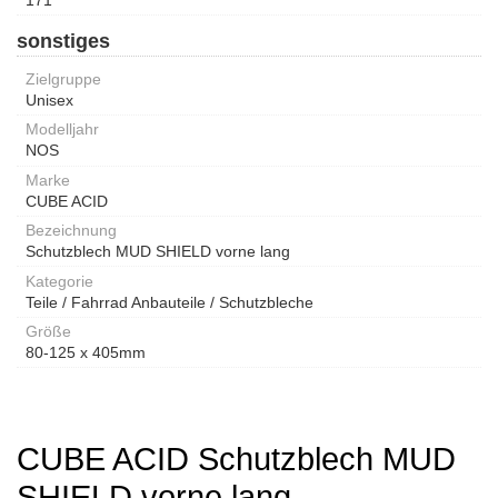
sonstiges
Zielgruppe
Unisex
Modelljahr
NOS
Marke
CUBE ACID
Bezeichnung
Schutzblech MUD SHIELD vorne lang
Kategorie
Teile / Fahrrad Anbauteile / Schutzbleche
Größe
80-125 x 405mm
CUBE ACID Schutzblech MUD
SHIELD vorne lang