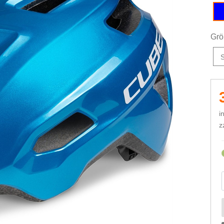
Grö
i
z