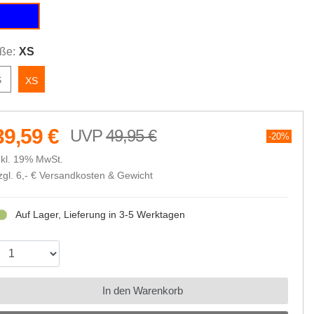
blue
ße:
XS
S
XS
39,59 €
49,95 €
20%
nkl. 19% MwSt.
zgl. 6,- €
Versandkosten & Gewicht
Auf Lager, Lieferung in 3-5 Werktagen
In den Warenkorb