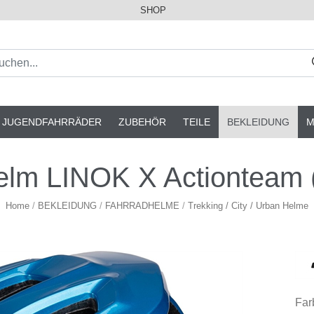
SHOP
& JUGENDFAHRRÄDER
ZUBEHÖR
TEILE
BEKLEIDUNG
M
lm LINOK X Actionteam (
Home
/
BEKLEIDUNG
/
FAHRRADHELME
/
Trekking / City / Urban Helme
Far