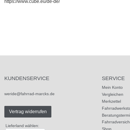
https://www.cube.eu/de-de/
KUNDENSERVICE
SERVICE
Mein Konto
weride@fahrrad-marcks.de
Vergleichen
Merkzettel
Fahrradwerksta
Vertrag widerrufen
Beratungsterm
Fahrradversic
Lieferland wählen:
Shop