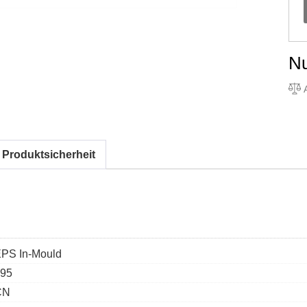
N
A
 Produktsicherheit
PS In-Mould
95
CN