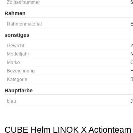
Zolltarifnummer
6
Rahmen
Rahmenmaterial
E
sonstiges
Gewicht
2
Modelljahr
Marke
Bezeichnung
H
Kategorie
B
Hauptfarbe
blau
J
CUBE Helm LINOK X Actionteam