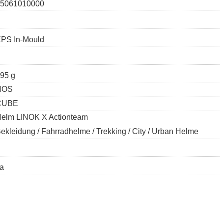
5061010000
PS In-Mould
95 g
NOS
CUBE
elm LINOK X Actionteam
ekleidung / Fahrradhelme / Trekking / City / Urban Helme
a