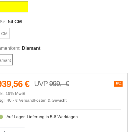
nglow´n´prism
ße:
54 CM
4 CM
menform:
Diamant
amant
939,56 €
999,- €
5%
nkl. 19% MwSt.
zgl. 40,- €
Versandkosten & Gewicht
Auf Lager, Lieferung in 5-8 Werktagen