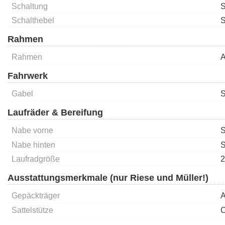
Schaltung
S
Schalthebel
S
Rahmen
Rahmen
A
Fahrwerk
Gabel
S
Laufräder & Bereifung
Nabe vorne
S
Nabe hinten
S
Laufradgröße
2
Ausstattungsmerkmale (nur Riese und Müller!)
Gepäckträger
A
Sattelstütze
C