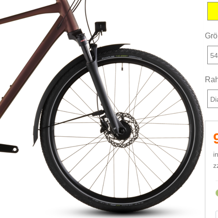
su
Grö
5
Rah
Di
i
z