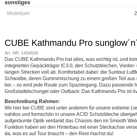
sonstiges
Modelljahr
2
CUBE Kathmandu Pro sunglow´n
Art. NR: 1456556
Das CUBE Kathmandu Pro hat alles, was wichtig ist, und ko
integrierten Gepäckträger IC3.0, den Schutzblechen, Vorder- 
langen Strecken voll ab. Komfortabel dabei: die Suntour Luft
Schwalbe, deren Gummimischung zu einem großen Teil aus re
bei – so wird jede Route zum Spaziergang. Dazu passende 
Großstadtdschungel oder Outback: Das Kathmandu Pro ist liv
Beschreibung Rahmen:
Wir hier bei CUBE sind unter anderem für unsere extreme Li
nahtlos und formschön in unsere ACID Schutzbleche übergeht
aufgeräumte Optik verdankt das Chassis den im Smooth Weld
Funktion haben wir den Hinterbau mit einer Steckachse versehe
da, was es auf Tour braucht – den Rest machst du!