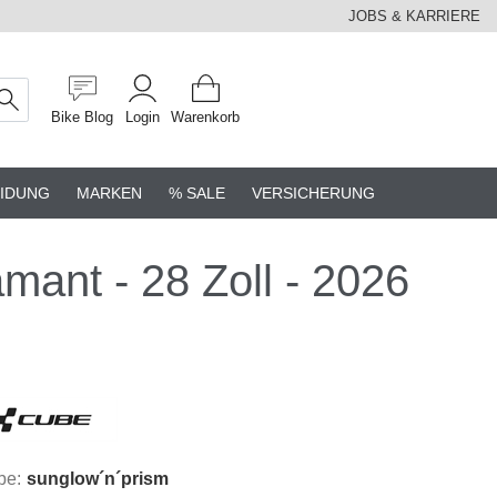
JOBS & KARRIERE
Bike Blog
Login
Warenkorb
IDUNG
MARKEN
% SALE
VERSICHERUNG
ant - 28 Zoll - 2026
be:
sunglow´n´prism