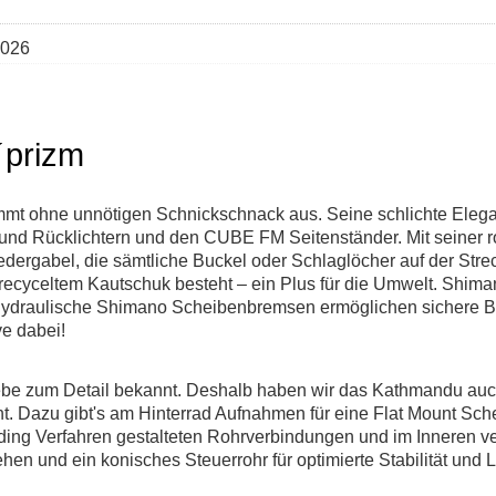
026
´prizm
mmt ohne unnötigen Schnickschnack aus. Seine schlichte Elega
und Rücklichtern und den CUBE FM Seitenständer. Mit seiner rob
federgabel, die sämtliche Buckel oder Schlaglöcher auf der Str
cyceltem Kautschuk besteht – ein Plus für die Umwelt. Shiman
hydraulische Shimano Scheibenbremsen ermöglichen sichere Br
e dabei!
ebe zum Detail bekannt. Deshalb haben wir das Kathmandu auch 
. Dazu gibt's am Hinterrad Aufnahmen für eine Flat Mount Sch
ing Verfahren gestalteten Rohrverbindungen und im Inneren v
n und ein konisches Steuerrohr für optimierte Stabilität und Le