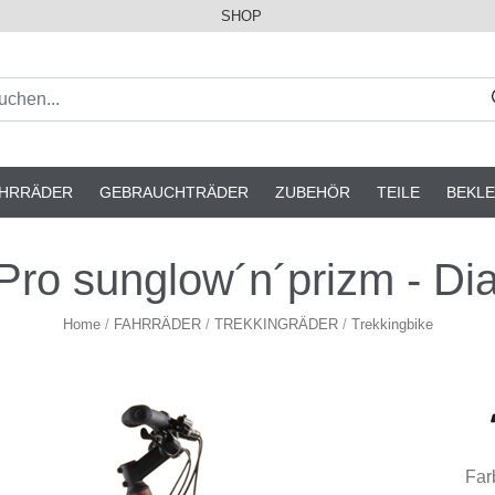
SHOP
AHRRÄDER
GEBRAUCHTRÄDER
ZUBEHÖR
TEILE
BEKLE
o sunglow´n´prizm - Diam
Home
/
FAHRRÄDER
/
TREKKINGRÄDER
/
Trekkingbike
Far