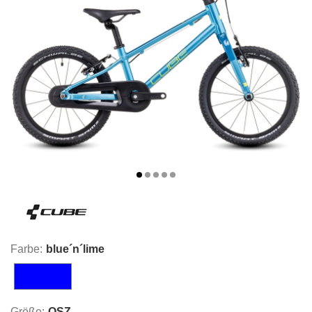
Farbe:
blue´n´lime
blue´n´lime
Größe:
OSZ