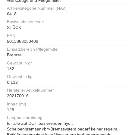
Werkzeuge und Pflegemittel
Artikelkategorie Nummer (NAV)
6418
Basiseinheitencode
STÜCK
EAN
5013863030409
Einsatzbereich Pflegemittel
Bremse
Gewicht in gr
132
Gewicht in kg
0,132
Hersteller Artikelnummer
202170016
Inhalt (ml)
125
Langbeschreibung
für alle auf DOT basierenden hydr.
Scheibenbremsen<br>Bremssystem bedarf keiner regelm.
Entlüftung<br>zieht kein Wasser an<br>hervorragende