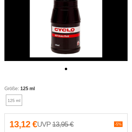
Größe:
125 ml
125 ml
13,12 €
13,95 €
5%