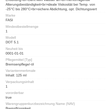
Alterungsbeständigkeit<br>ideale Viskosität bei Temp. von
-25°C bis 280°C<br>sichere Abdichtung, opt. Dichtungsvert
Marke
FASI
Mindestbestellmenge
1
Modell
DOT 5.1
Neuheit bis
0001-01-01
Pflegemittel [Typ]
Bremsenpflege/-öl
Variantenmerkmale
Inhalt: 125 ml
Verpackungsinhalt
1
vororderbar
true
Warengruppenkurzbezeichnung Name (NAV)
Bremsflüssigkeit