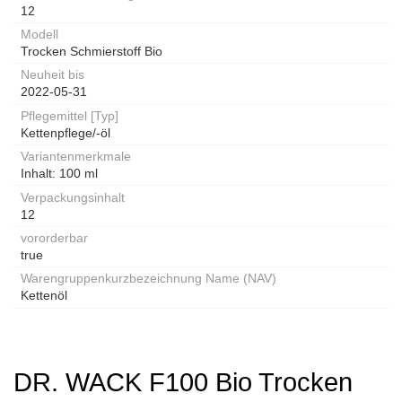
12
Modell
Trocken Schmierstoff Bio
Neuheit bis
2022-05-31
Pflegemittel [Typ]
Kettenpflege/-öl
Variantenmerkmale
Inhalt: 100 ml
Verpackungsinhalt
12
vororderbar
true
Warengruppenkurzbezeichnung Name (NAV)
Kettenöl
DR. WACK F100 Bio Trocken