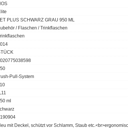
NOS
lite
JET PLUS SCHWARZ GRAU 950 ML
ubehör / Flaschen / Trinkflaschen
rinkflaschen
014
STÜCK
020775038598
50
ush-Pull-System
10
,11
50 ml
chwarz
190904
eu mit Deckel, schützt vor Schlamm, Staub etc.<br>ergonomi