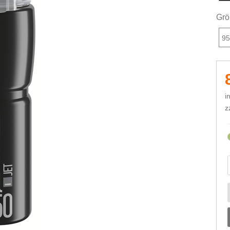
Grö
95
i
z