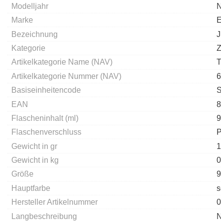
Modelljahr
Marke
E
Bezeichnung
Kategorie
Z
Artikelkategorie Name (NAV)
T
Artikelkategorie Nummer (NAV)
6
Basiseinheitencode
EAN
8
Flascheninhalt (ml)
9
Flaschenverschluss
P
Gewicht in gr
1
Gewicht in kg
0
Größe
9
Hauptfarbe
s
Hersteller Artikelnummer
0
Langbeschreibung
N