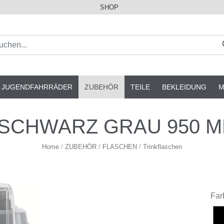
SHOP
& JUGENDFAHRRÄDER
ZUBEHÖR
TEILE
BEKLEIDUNG
M
S SCHWARZ GRAU 950 ML 
Home
/
ZUBEHÖR
/
FLASCHEN
/
Trinkflaschen
Far
sc