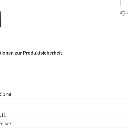
A
tionen zur Produktsicherheit
50 ml
,11
nisex