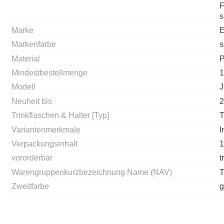
F
s
Marke
E
Markenfarbe
s
Material
P
Mindestbestellmenge
1
Modell
J
Neuheit bis
2
Trinkflaschen & Halter [Typ]
T
Variantenmerkmale
I
Verpackungsinhalt
1
vororderbar
t
Warengruppenkurzbezeichnung Name (NAV)
T
Zweitfarbe
g