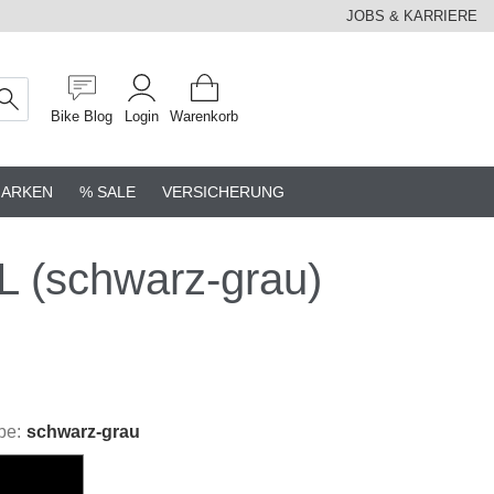
JOBS & KARRIERE
Bike Blog
Login
Warenkorb
ARKEN
% SALE
VERSICHERUNG
(schwarz-grau)
be:
schwarz-grau
hwarz-grau