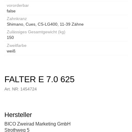
vororderbar
false
Zahnkranz
Shimano, Cues, CS-LG400, 11-39 Zähne
Zulässiges Gesamtgewicht (kg)
150
Zweitfarbe
weiß
FALTER E 7.0 625
Art. NR: 1454724
Hersteller
BICO Zweirad Marketing GmbH
Strothweg 5