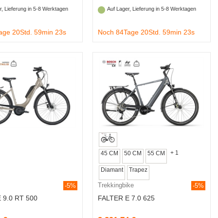
r, Lieferung in 5-8 Werktagen
Auf Lager, Lieferung in 5-8 Werktagen
age 20Std. 59min 22s
Noch 84Tage 20Std. 59min 22s
+ 1
45 CM
50 CM
55 CM
Diamant
Trapez
Trekkingbike
-5%
-5%
 9.0 RT 500
FALTER E 7.0 625