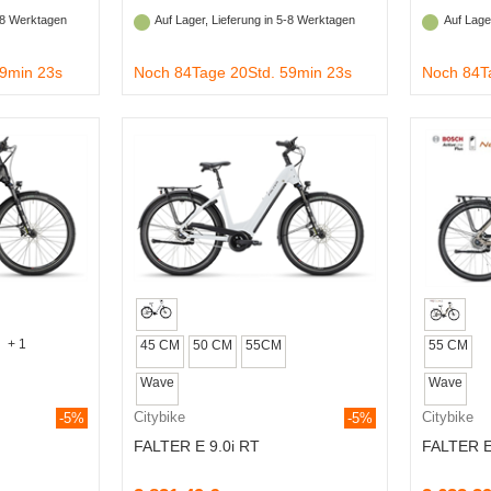
5-8 Werktagen
Auf Lager, Lieferung in 5-8 Werktagen
Auf Lage
59min 22s
Noch 84Tage 20Std. 59min 22s
Noch 84T
+ 1
45 CM
50 CM
55CM
55 CM
Wave
Wave
Citybike
Citybike
-5%
-5%
FALTER E 9.0i RT
FALTER E