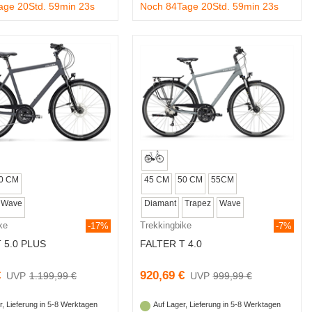
age 20Std. 59min 22s
Noch 84Tage 20Std. 59min 22s
0 CM
45 CM
50 CM
55CM
Wave
Diamant
Trapez
Wave
ke
Trekkingbike
-17%
-7%
 5.0 PLUS
FALTER T 4.0
€
920,69 €
1.199,99 €
999,99 €
r, Lieferung in 5-8 Werktagen
Auf Lager, Lieferung in 5-8 Werktagen