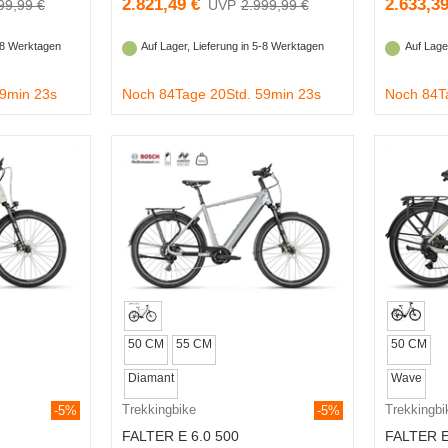
2.821,49 €
2.633,39
99,99 €
2.999,99 €
5-8 Werktagen
Auf Lager, Lieferung in 5-8 Werktagen
Auf Lage
59min 22s
Noch 84Tage 20Std. 59min 22s
Noch 84T
50 CM
55 CM
50 CM
Diamant
Wave
Trekkingbike
Trekkingbi
-5%
-5%
FALTER E 6.0 500
FALTER E