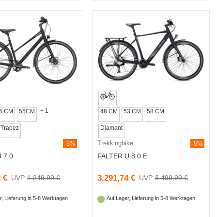
+ 1
5 CM
55CM
48 CM
53 CM
58 CM
Trapez
Diamant
Trekkingbike
-5%
-5%
 7.0
FALTER U 8.0 E
 €
3.291,74 €
1.249,99 €
3.499,99 €
r, Lieferung in 5-8 Werktagen
Auf Lager, Lieferung in 5-8 Werktagen