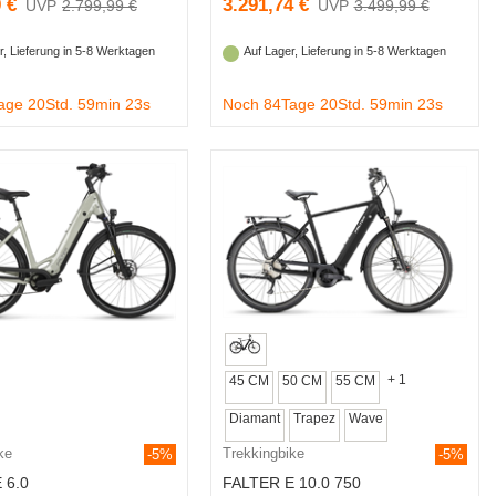
 €
3.291,74 €
2.799,99 €
3.499,99 €
r, Lieferung in 5-8 Werktagen
Auf Lager, Lieferung in 5-8 Werktagen
age 20Std. 59min 22s
Noch 84Tage 20Std. 59min 22s
+ 1
45 CM
50 CM
55 CM
Diamant
Trapez
Wave
ke
Trekkingbike
-5%
-5%
 6.0
FALTER E 10.0 750