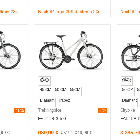
59min 22s
Noch 84Tage 20Std. 59min 22s
Noch 84T
45 CM
50 CM
55CM
50 CM
5
Diamant
Trapez
Diamant
Trekkingbike
Citybike
-10%
-5%
FALTER S 5.0
FALTER E
989,99 €
3.385,79
,99 €
1.049,99 €