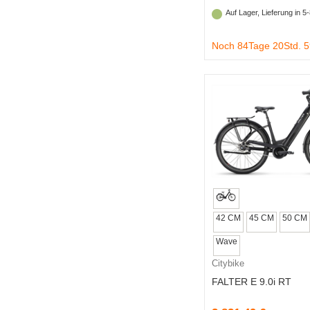
Auf Lager, Lieferung in 
Noch 84Tage 20Std. 
42 CM
45 CM
50 CM
Wave
Citybike
FALTER E 9.0i RT