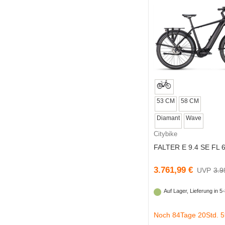
53 CM
58 CM
Diamant
Wave
Citybike
FALTER E 9.4 SE FL 
3.761,99 €
3.9
Auf Lager, Lieferung in 
Noch 84Tage 20Std. 