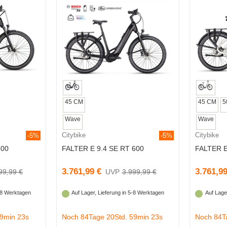
45 CM
45 CM
5
Wave
Wave
Citybike
Citybike
-5%
-5%
600
FALTER E 9.4 SE RT 600
FALTER E
3.761,99 €
3.761,99
99,99 €
3.999,99 €
5-8 Werktagen
Auf Lager, Lieferung in 5-8 Werktagen
Auf Lage
59min 22s
Noch 84Tage 20Std. 59min 22s
Noch 84T