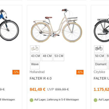
43 CM
48 CM
53 CM
50 CM
5
Wave
Diamant
Hollandrad
Citybike
-5%
-6%
FALTER R 4.0
FALTER U
841,49 €
1.175,62
9 €
899,99 €
5-8 Werktagen
Auf Lager, Lieferung in 5-8 Werktagen
Auf Lage