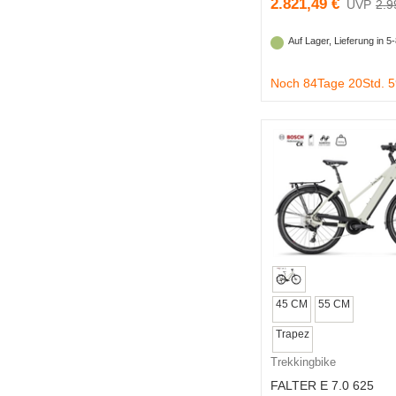
2.821,49 €
2.9
Auf Lager, Lieferung in 
Noch 84Tage 20Std. 
45 CM
55 CM
Trapez
Trekkingbike
FALTER E 7.0 625