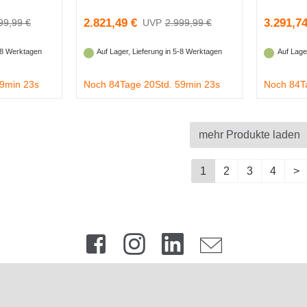
2.821,49 €
3.291,74
99,99 €
2.999,99 €
5-8 Werktagen
Auf Lager, Lieferung in 5-8 Werktagen
Auf Lage
59min 22s
Noch 84Tage 20Std. 59min 22s
Noch 84T
mehr Produkte laden
1
2
3
4
>