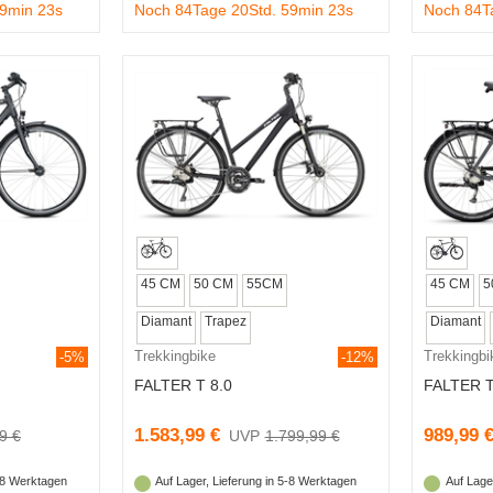
59min 22s
Noch 84Tage 20Std. 59min 22s
Noch 84T
45 CM
50 CM
55CM
45 CM
5
Diamant
Trapez
Diamant
Trekkingbike
Trekkingbi
-5%
-12%
FALTER T 8.0
FALTER T
1.583,99 €
989,99 
9 €
1.799,99 €
5-8 Werktagen
Auf Lager, Lieferung in 5-8 Werktagen
Auf Lage