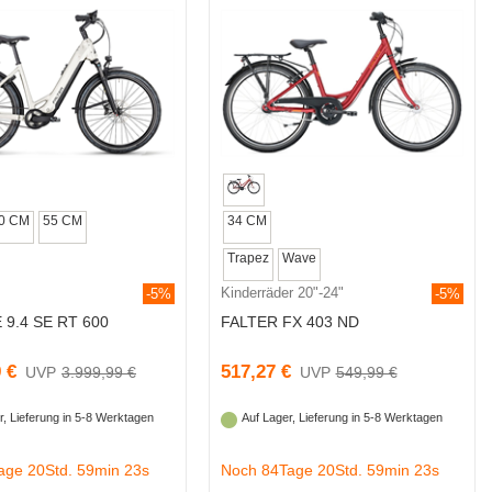
0 CM
55 CM
34 CM
Trapez
Wave
Kinderräder 20"-24"
-5%
-5%
 9.4 SE RT 600
FALTER FX 403 ND
 €
517,27 €
3.999,99 €
549,99 €
r, Lieferung in 5-8 Werktagen
Auf Lager, Lieferung in 5-8 Werktagen
age 20Std. 59min 22s
Noch 84Tage 20Std. 59min 22s