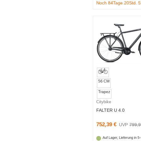
Noch 84Tage 20Std. 
56 CM
Trapez
Citybike
FALTER U 4.0
752,39 €
799,9
Auf Lager, Lieferung in 