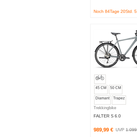
Noch 84Tage 20Std. 
45 CM
50 CM
Diamant
Trapez
Trekkingbike
FALTER S 6.0
989,99 €
1.099