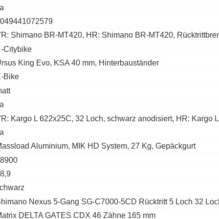
a
049441072579
R: Shimano BR-MT420, HR: Shimano BR-MT420, Rücktrittbr
-Citybike
rsus King Evo, KSA 40 mm, Hinterbauständer
-Bike
att
a
R: Kargo L 622x25C, 32 Loch, schwarz anodisiert, HR: Kargo L
a
assload Aluminium, MIK HD System, 27 Kg, Gepäckgurt
8900
8,9
chwarz
himano Nexus 5-Gang SG-C7000-5CD Rücktritt 5 Loch 32 Loc
atrix DELTA GATES CDX 46 Zähne 165 mm