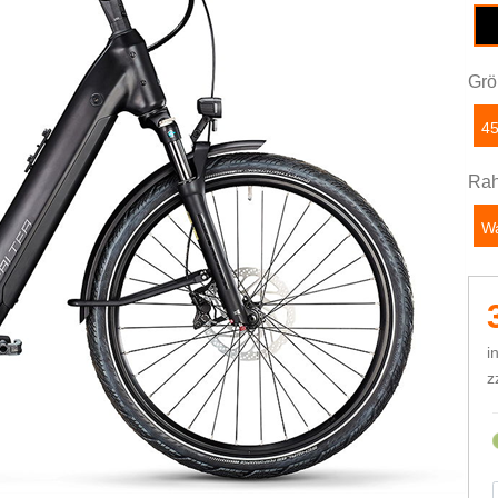
de
Grö
4
Rah
W
i
z