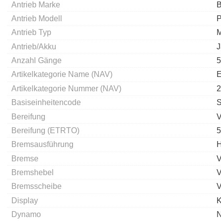
Antrieb Marke
B
Antrieb Modell
P
Antrieb Typ
M
Antrieb/Akku
J
Anzahl Gänge
5
Artikelkategorie Name (NAV)
E
Artikelkategorie Nummer (NAV)
2
Basiseinheitencode
Bereifung
V
Bereifung (ETRTO)
5
Bremsausführung
H
Bremse
V
Bremshebel
V
Bremsscheibe
V
Display
K
Dynamo
N