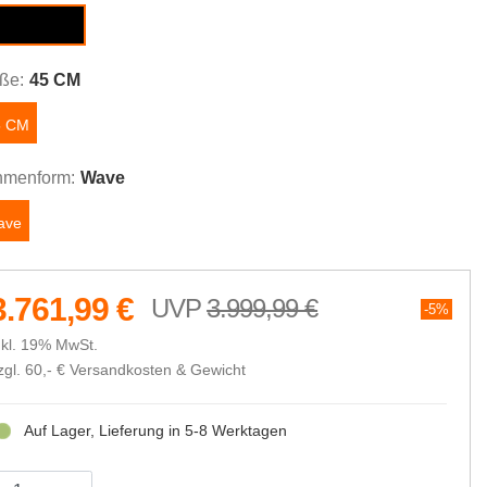
scent black
ße:
45 CM
5 CM
menform:
Wave
ave
3.761,99 €
3.999,99 €
5%
nkl. 19% MwSt.
zgl. 60,- €
Versandkosten & Gewicht
Auf Lager, Lieferung in 5-8 Werktagen