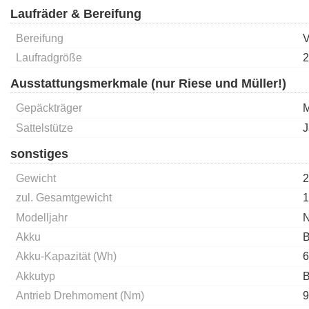
Laufräder & Bereifung
Bereifung
V
Laufradgröße
2
Ausstattungsmerkmale (nur Riese und Müller!)
Gepäckträger
M
Sattelstütze
J
sonstiges
Gewicht
2
zul. Gesamtgewicht
1
Modelljahr
Akku
B
Akku-Kapazität (Wh)
6
Akkutyp
B
Antrieb Drehmoment (Nm)
9