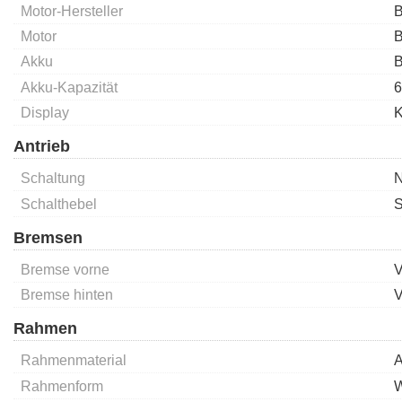
Motor-Hersteller
B
Motor
B
Akku
B
Akku-Kapazität
6
Display
K
Antrieb
Schaltung
N
Schalthebel
S
Bremsen
Bremse vorne
V
Bremse hinten
V
Rahmen
Rahmenmaterial
A
Rahmenform