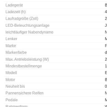
Ladegerät
B
Ladezeit (h)
4
Laufradgröße (Zoll)
2
LED-Beleuchtungsanlage
J
leichtläufiger Nabendynamo
N
Lenker
M
Marke
Markenfarbe
d
Max. Antriebsleistung (W)
2
Mindestbestellmenge
1
Modell
E
Motor
B
Neuheit bis
0
Pannensichere Reifen
N
Pedale
M
Rahmenform