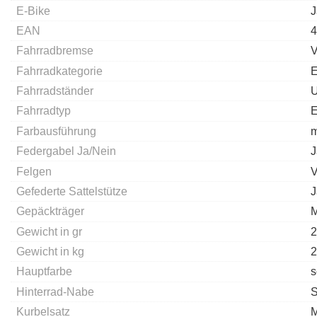
E-Bike
J
EAN
4
Fahrradbremse
V
Fahrradkategorie
E
Fahrradständer
U
Fahrradtyp
E
Farbausführung
m
Federgabel Ja/Nein
J
Felgen
V
Gefederte Sattelstütze
J
Gepäckträger
M
Gewicht in gr
2
Gewicht in kg
2
Hauptfarbe
s
Hinterrad-Nabe
S
Kurbelsatz
M