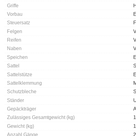
Griffe
H
Vorbau
E
Steuersatz
Felgen
V
Reifen
V
Naben
V
Speichen
E
Sattel
S
Sattelstütze
E
Sattelklemmung
M
Schutzbleche
Ständer
U
Gepäckträger
A
Zulässiges Gesamtgewicht (kg)
1
Gewicht (kg)
1
Anzahl Gänge
2