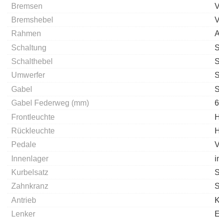
Bremsen
V
Bremshebel
V
Rahmen
A
Schaltung
S
Schalthebel
S
Umwerfer
S
Gabel
S
Gabel Federweg (mm)
6
Frontleuchte
H
Rückleuchte
H
Pedale
V
Innenlager
i
Kurbelsatz
S
Zahnkranz
S
Antrieb
Lenker
E