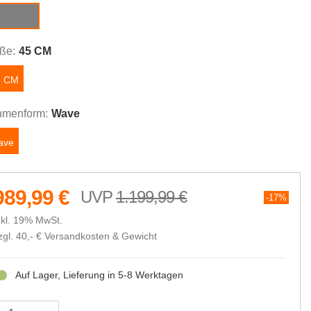
ool grey
ße:
45 CM
5 CM
menform:
Wave
ave
989,99 €
1.199,99 €
17%
nkl. 19% MwSt.
zgl. 40,- €
Versandkosten & Gewicht
Auf Lager, Lieferung in 5-8 Werktagen