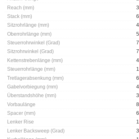
Reach (mm)
3
Stack (mm)
6
Sitzrohrlänge (mm)
4
Oberrohrlänge (mm)
5
Steuerrohrwinkel (Grad)
7
Sitzrohrwinkel (Grad)
7
Kettenstrebenlänge (mm)
4
Steuerrohrlänge (mm)
1
Tretlagerabsenkung (mm)
6
Gabelvorbiegung (mm)
4
Überstandshöhe (mm)
3
Vorbaulänge
8
Spacer (mm)
6
Lenker Rise
1
Lenker Backsweep (Grad)
3