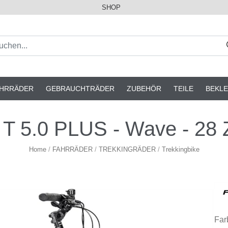
SHOP
AHRRÄDER
GEBRAUCHTRÄDER
ZUBEHÖR
TEILE
BEKLE
T 5.0 PLUS - Wave - 28 Z
Home
/
FAHRRÄDER
/
TREKKINGRÄDER
/
Trekkingbike
Far