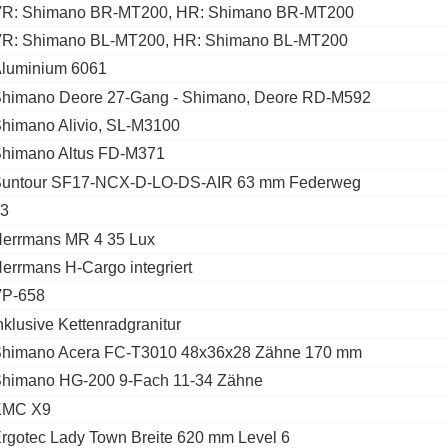
R: Shimano BR-MT200, HR: Shimano BR-MT200
R: Shimano BL-MT200, HR: Shimano BL-MT200
luminium 6061
himano Deore 27-Gang - Shimano, Deore RD-M592
himano Alivio, SL-M3100
himano Altus FD-M371
untour SF17-NCX-D-LO-DS-AIR 63 mm Federweg
3
errmans MR 4 35 Lux
errmans H-Cargo integriert
P-658
nklusive Kettenradgranitur
himano Acera FC-T3010 48x36x28 Zähne 170 mm
himano HG-200 9-Fach 11-34 Zähne
KMC X9
rgotec Lady Town Breite 620 mm Level 6