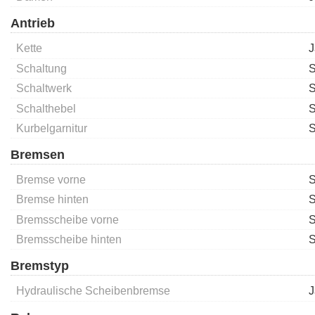
Antrieb
Kette
J
Schaltung
S
Schaltwerk
S
Schalthebel
S
Kurbelgarnitur
S
Bremsen
Bremse vorne
Bremse hinten
Bremsscheibe vorne
S
Bremsscheibe hinten
S
Bremstyp
Hydraulische Scheibenbremse
J