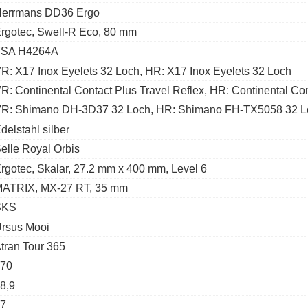
errmans DD36 Ergo
rgotec, Swell-R Eco, 80 mm
FSA H4264A
R: X17 Inox Eyelets 32 Loch, HR: X17 Inox Eyelets 32 Loch
R: Continental Contact Plus Travel Reflex, HR: Continental Con
R: Shimano DH-3D37 32 Loch, HR: Shimano FH-TX5058 32 L
delstahl silber
elle Royal Orbis
rgotec, Skalar, 27.2 mm x 400 mm, Level 6
ATRIX, MX-27 RT, 35 mm
SKS
rsus Mooi
tran Tour 365
70
8,9
7