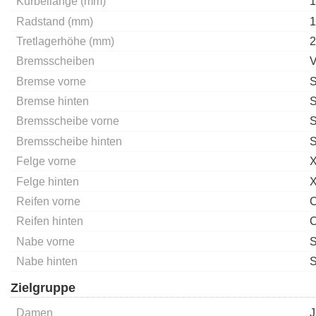
Kurbellänge (mm)
1
Radstand (mm)
1
Tretlagerhöhe (mm)
2
Bremsscheiben
V
Bremse vorne
Bremse hinten
Bremsscheibe vorne
S
Bremsscheibe hinten
S
Felge vorne
X
Felge hinten
X
Reifen vorne
C
Reifen hinten
C
Nabe vorne
S
Nabe hinten
S
Zielgruppe
Damen
J