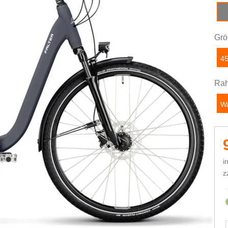
c
Grö
4
Rah
W
i
z