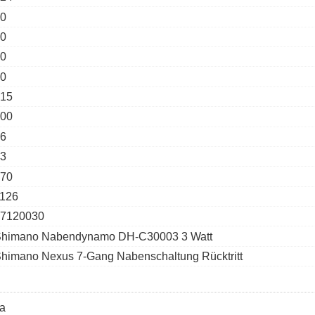
0
0
0
0
15
00
6
3
70
126
7120030
himano Nabendynamo DH-C30003 3 Watt
himano Nexus 7-Gang Nabenschaltung Rücktritt
a