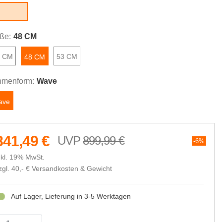
cream
ße:
48 CM
3 CM
53 CM
48 CM
menform:
Wave
ave
841,49 €
899,99 €
6%
nkl. 19% MwSt.
zgl. 40,- €
Versandkosten & Gewicht
Auf Lager, Lieferung in 3-5 Werktagen