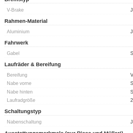
V-Brake
J
Rahmen-Material
Aluminium
J
Fahrwerk
Gabel
S
Laufräder & Bereifung
Bereifung
V
Nabe vorne
S
Nabe hinten
S
Laufradgröße
2
Schaltungstyp
Nabenschaltung
J