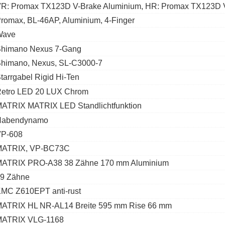
R: Promax TX123D V-Brake Aluminium, HR: Promax TX123D 
romax, BL-46AP, Aluminium, 4-Finger
Wave
himano Nexus 7-Gang
himano, Nexus, SL-C3000-7
tarrgabel Rigid Hi-Ten
etro LED 20 LUX Chrom
ATRIX MATRIX LED Standlichtfunktion
Nabendynamo
P-608
MATRIX, VP-BC73C
ATRIX PRO-A38 38 Zähne 170 mm Aluminium
9 Zähne
MC Z610EPT anti-rust
ATRIX HL NR-AL14 Breite 595 mm Rise 66 mm
MATRIX VLG-1168