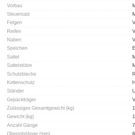
Vorbau
M
Steuersatz
Felgen
V
Reifen
V
Naben
V
Speichen
E
Sattel
M
Sattelstütze
M
Schutzbleche
R
Kettenschutz
H
Ständer
U
Gepäckträger
V
Zulässiges Gesamtgewicht (kg)
1
Gewicht (kg)
1
Anzahl Gänge
7
Oberrohrlänge (mm)
6