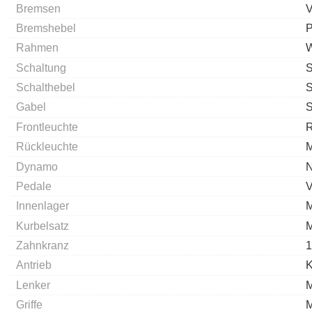
Bremsen
V
Bremshebel
P
Rahmen
Schaltung
S
Schalthebel
S
Gabel
S
Frontleuchte
R
Rückleuchte
M
Dynamo
Pedale
V
Innenlager
Kurbelsatz
M
Zahnkranz
1
Antrieb
K
Lenker
M
Griffe