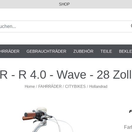
SHOP
AHRRÄDER
GEBRAUCHTRÄDER
ZUBEHÖR
TEILE
BEKLE
 - R 4.0 - Wave - 28 Zoll
Home
/
FAHRRÄDER
/
CITYBIKES
/
Hollandrad
Far