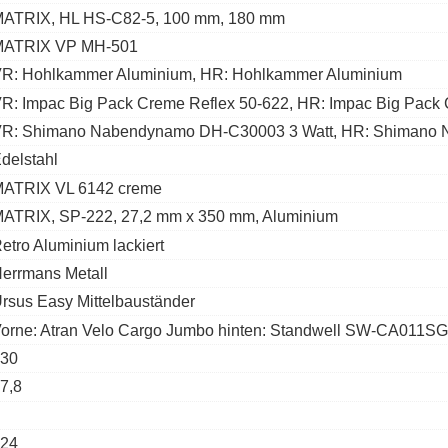
ATRIX, HL HS-C82-5, 100 mm, 180 mm
MATRIX VP MH-501
R: Hohlkammer Aluminium, HR: Hohlkammer Aluminium
R: Impac Big Pack Creme Reflex 50-622, HR: Impac Big Pack
R: Shimano Nabendynamo DH-C30003 3 Watt, HR: Shimano Ne
delstahl
ATRIX VL 6142 creme
ATRIX, SP-222, 27,2 mm x 350 mm, Aluminium
etro Aluminium lackiert
errmans Metall
rsus Easy Mittelbauständer
orne: Atran Velo Cargo Jumbo hinten: Standwell SW-CA011SG
30
7,8
24