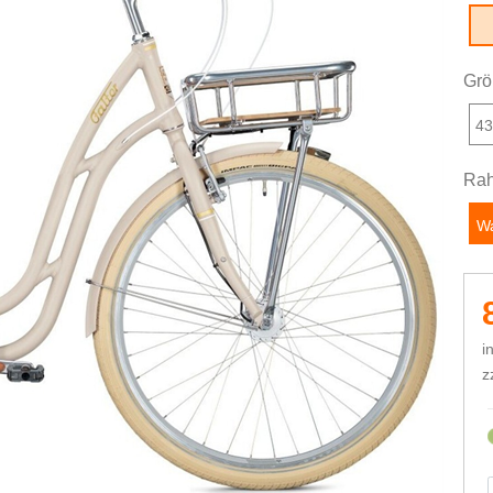
Grö
4
Rah
W
i
z