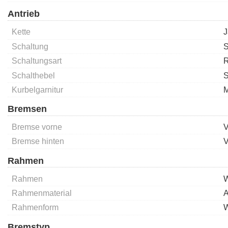
Antrieb
Kette
J
Schaltung
S
Schaltungsart
R
Schalthebel
S
Kurbelgarnitur
M
Bremsen
Bremse vorne
V
Bremse hinten
V
Rahmen
Rahmen
Rahmenmaterial
A
Rahmenform
Bremstyp