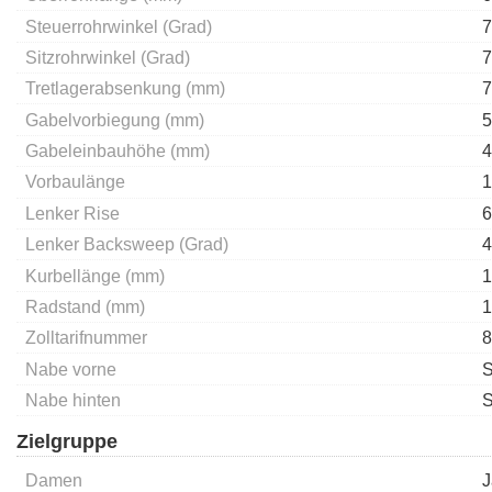
Steuerrohrwinkel (Grad)
7
Sitzrohrwinkel (Grad)
7
Tretlagerabsenkung (mm)
7
Gabelvorbiegung (mm)
5
Gabeleinbauhöhe (mm)
4
Vorbaulänge
1
Lenker Rise
6
Lenker Backsweep (Grad)
4
Kurbellänge (mm)
1
Radstand (mm)
1
Zolltarifnummer
8
Nabe vorne
S
Nabe hinten
S
Zielgruppe
Damen
J