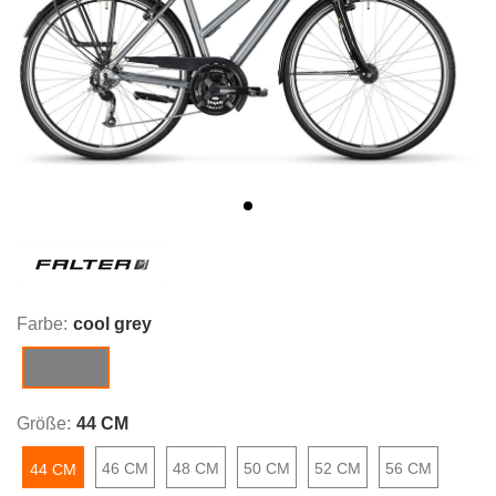
Farbe:
cool grey
cool grey
Größe:
44 CM
46 CM
48 CM
50 CM
52 CM
56 CM
44 CM