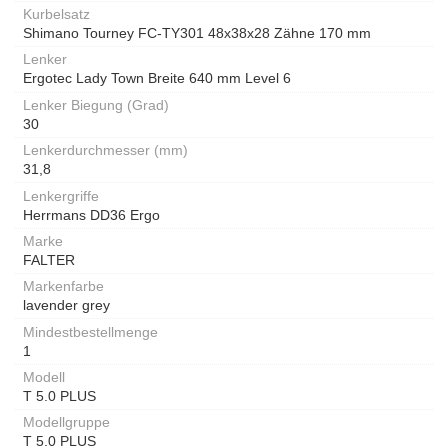
Kurbelsatz
Shimano Tourney FC-TY301 48x38x28 Zähne 170 mm
Lenker
Ergotec Lady Town Breite 640 mm Level 6
Lenker Biegung (Grad)
30
Lenkerdurchmesser (mm)
31,8
Lenkergriffe
Herrmans DD36 Ergo
Marke
FALTER
Markenfarbe
lavender grey
Mindestbestellmenge
1
Modell
T 5.0 PLUS
Modellgruppe
T 5.0 PLUS