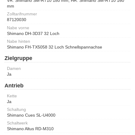
VR: Shimano SM-RT10 180 mm, HR: Shimano SM-RT10 160
mm
Zolltarifnummer
87120030
Nabe vorne
Shimano DH-3D37 32 Loch
Nabe hinten
Shimano FH-TX5058 32 Loch Schnellspannachse
Zielgruppe
Damen
Ja
Antrieb
Kette
Ja
Schaltung
Shimano Cues SL-U4000
Schaltwerk
Shimano Altus RD-M310