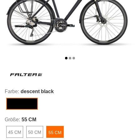
Farbe:
descent black
descent black
Größe:
55 CM
45 CM
50 CM
55 CM