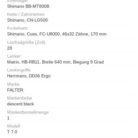
Innenlager
Shimano BB-MT800B
Kette / Zahnriemen
Shimano, CN-LG500
Kurbelsatz
Shimano, Cues, FC-U8000, 46x32 Zähne, 170 mm
Laufradgröße (Zoll)
28
Lenker
Matrix, HB-RB11, Breite 640 mm, Biegung 9 Grad
Lenkergriffe
Herrmans, DD36 Ergo
Marke
FALTER
Markenfarbe
descent black
Mindestbestellmenge
1
Modell
T 7.0