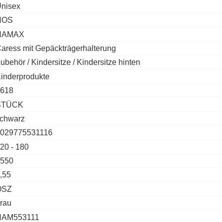
nisex
NOS
HAMAX
aress mit Gepäckträgerhalterung
ubehör / Kindersitze / Kindersitze hinten
inderprodukte
618
STÜCK
chwarz
029775531116
20 - 180
550
,55
OSZ
rau
HAM553111