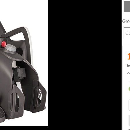
Gr
Grö
O
i
z