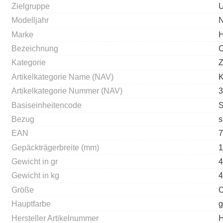
Zielgruppe
U
Modelljahr
Marke
Bezeichnung
C
Kategorie
Z
Artikelkategorie Name (NAV)
K
Artikelkategorie Nummer (NAV)
3
Basiseinheitencode
Bezug
s
EAN
7
Gepäckträgerbreite (mm)
1
Gewicht in gr
4
Gewicht in kg
4
Größe
Hauptfarbe
g
Hersteller Artikelnummer