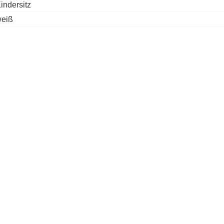
indersitz
eiß