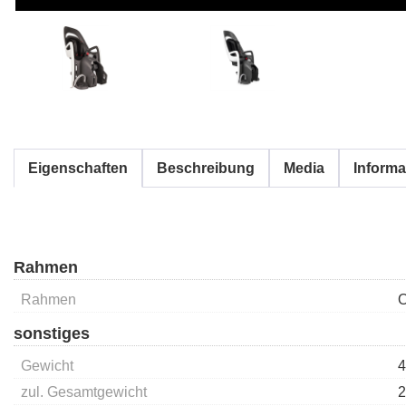
Eigenschaften
Beschreibung
Media
Informa
Rahmen
Rahmen
sonstiges
Gewicht
4
zul. Gesamtgewicht
2