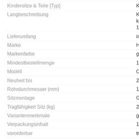
Kindersitze & Teile [Typ]
K
Langbeschreibung
K
k
1
Lieferumfang
i
Marke
Markenfarbe
g
Mindestbestellmenge
1
Modell
C
Neuheit bis
2
Rohrdurchmesser (mm)
1
Sitzmontage
G
Tragfähigkeit Sitz (kg)
2
Variantenmerkmale
g
Verpackungsinhalt
1
vororderbar
t