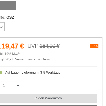
au / Weiß
ße:
OSZ
SZ
119,47 €
164,90 €
27%
nkl. 19% MwSt.
zgl. 20,- €
Versandkosten & Gewicht
Auf Lager, Lieferung in 3-5 Werktagen
In den Warenkorb