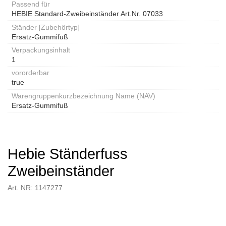
Passend für
HEBIE Standard-Zweibeinständer Art.Nr. 07033
Ständer [Zubehörtyp]
Ersatz-Gummifuß
Verpackungsinhalt
1
vororderbar
true
Warengruppenkurzbezeichnung Name (NAV)
Ersatz-Gummifuß
Hebie Ständerfuss
Zweibeinständer
Art. NR: 1147277