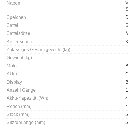
Naben
V
S
Speichen
D
Sattel
S
Sattelstütze
M
Kettenschutz
K
Zulässiges Gesamtgewicht (kg)
1
Gewicht (kg)
1
Motor
B
Akku
C
Display
B
Anzahl Gänge
1
Akku-Kapazität (Wh)
4
Reach (mm)
4
Stack (mm)
5
Sitzrohrlänge (mm)
5