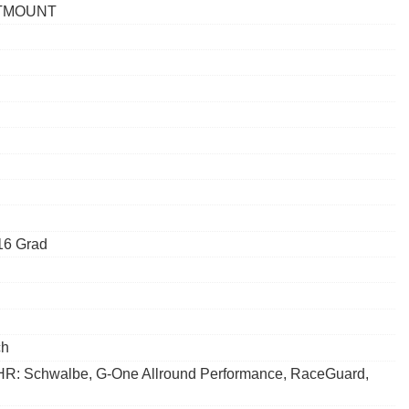
ATMOUNT
16 Grad
ch
HR: Schwalbe, G-One Allround Performance, RaceGuard,