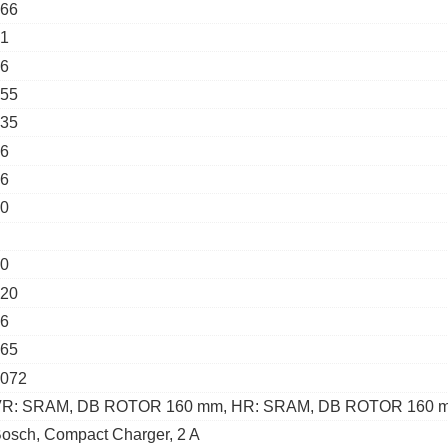
66
1
6
55
35
6
6
0
0
20
6
65
072
VR: SRAM, DB ROTOR 160 mm, HR: SRAM, DB ROTOR 160 
osch, Compact Charger, 2 A