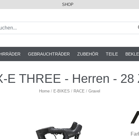
SHOP
AHRRÄDER
GEBRAUCHTRÄDER
ZUBEHÖR
TEILE
BEKLE
-E THREE - Herren - 28 Z
Home
/
E-BIKES
/
RACE
/
Gravel
Far