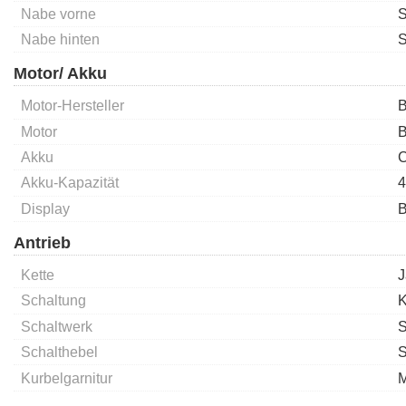
Nabe vorne
S
Nabe hinten
S
Motor/ Akku
Motor-Hersteller
B
Motor
B
Akku
C
Akku-Kapazität
4
Display
B
Antrieb
Kette
J
Schaltung
K
Schaltwerk
S
Schalthebel
S
Kurbelgarnitur
M