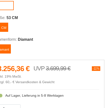
Frost
ße:
53 CM
3 CM
menform:
Diamant
iamant
3.256,36 €
3.699,99 €
11%
nkl. 19% MwSt.
zgl. 60,- €
Versandkosten & Gewicht
Auf Lager, Lieferung in 5-8 Werktagen