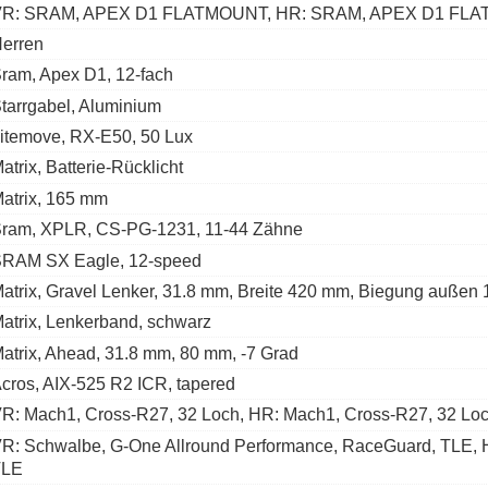
VR: SRAM, APEX D1 FLATMOUNT, HR: SRAM, APEX D1 FL
erren
ram, Apex D1, 12-fach
tarrgabel, Aluminium
itemove, RX-E50, 50 Lux
atrix, Batterie-Rücklicht
atrix, 165 mm
ram, XPLR, CS-PG-1231, 11-44 Zähne
RAM SX Eagle, 12-speed
atrix, Gravel Lenker, 31.8 mm, Breite 420 mm, Biegung außen 
atrix, Lenkerband, schwarz
atrix, Ahead, 31.8 mm, 80 mm, -7 Grad
cros, AIX-525 R2 ICR, tapered
R: Mach1, Cross-R27, 32 Loch, HR: Mach1, Cross-R27, 32 Lo
R: Schwalbe, G-One Allround Performance, RaceGuard, TLE, 
TLE