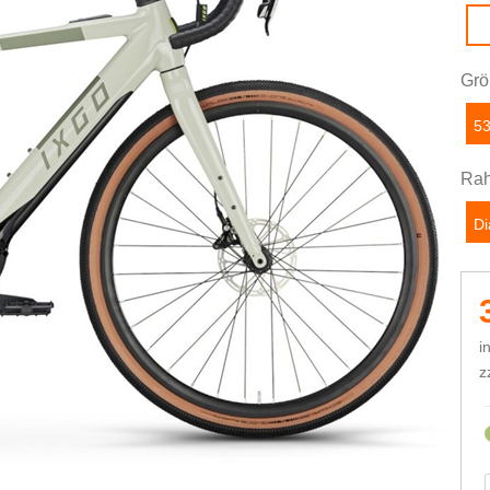
Grö
5
Rah
D
i
z