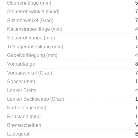
Oberrohrlänge (mm)
5
Steuerrohrwinkel (Grad)
7
Sitzrohrwinkel (Grad)
7
Kettenstrebenlänge (mm)
4
Steuerrohrlänge (mm)
1
Tretlagerabsenkung (mm)
7
Gabelvorbiegung (mm)
4
Vorbaulänge
8
Vorbauwinkel (Grad)
7
Spacer (mm)
1
Lenker Breite
4
Lenker Backsweep (Grad)
1
Kurbellänge (mm)
1
Radstand (mm)
1
Bremsscheiben
Ladegerät
B