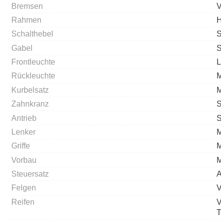
Bremsen
Rahmen
H
Schalthebel
S
Gabel
S
Frontleuchte
L
Rückleuchte
M
Kurbelsatz
M
Zahnkranz
S
Antrieb
S
Lenker
M
Griffe
M
Vorbau
M
Steuersatz
A
Felgen
V
Reifen
V