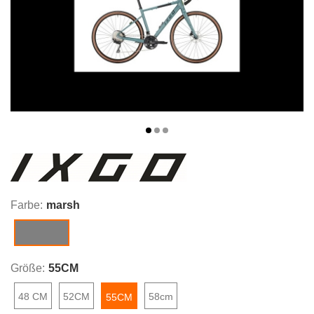
Farbe:
marsh
marsh
Größe:
55CM
48 CM
52CM
58cm
55CM