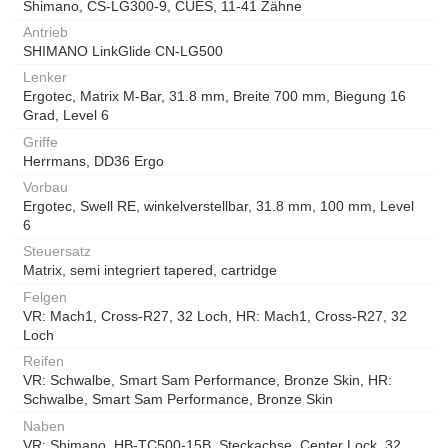
Shimano, CS-LG300-9, CUES, 11-41 Zähne
Antrieb
SHIMANO LinkGlide CN-LG500
Lenker
Ergotec, Matrix M-Bar, 31.8 mm, Breite 700 mm, Biegung 16
Grad, Level 6
Griffe
Herrmans, DD36 Ergo
Vorbau
Ergotec, Swell RE, winkelverstellbar, 31.8 mm, 100 mm, Level
6
Steuersatz
Matrix, semi integriert tapered, cartridge
Felgen
VR: Mach1, Cross-R27, 32 Loch, HR: Mach1, Cross-R27, 32
Loch
Reifen
VR: Schwalbe, Smart Sam Performance, Bronze Skin, HR:
Schwalbe, Smart Sam Performance, Bronze Skin
Naben
VR: Shimano, HB-TC500-15B, Steckachse, Center Lock, 32