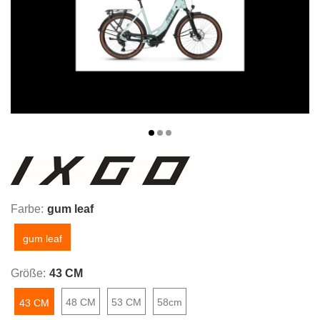
Farbe:
gum leaf
gum leaf
Größe:
43 CM
48 CM
53 CM
58cm
43 CM