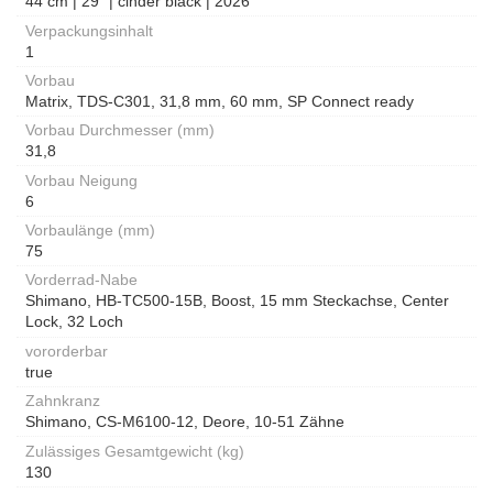
44 cm | 29" | cinder black | 2026
Verpackungsinhalt
1
Vorbau
Matrix, TDS-C301, 31,8 mm, 60 mm, SP Connect ready
Vorbau Durchmesser (mm)
31,8
Vorbau Neigung
6
Vorbaulänge (mm)
75
Vorderrad-Nabe
Shimano, HB-TC500-15B, Boost, 15 mm Steckachse, Center
Lock, 32 Loch
vororderbar
true
Zahnkranz
Shimano, CS-M6100-12, Deore, 10-51 Zähne
Zulässiges Gesamtgewicht (kg)
130