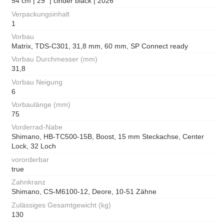
54 cm | 29" | cinder black | 2026
Verpackungsinhalt
1
Vorbau
Matrix, TDS-C301, 31,8 mm, 60 mm, SP Connect ready
Vorbau Durchmesser (mm)
31,8
Vorbau Neigung
6
Vorbaulänge (mm)
75
Vorderrad-Nabe
Shimano, HB-TC500-15B, Boost, 15 mm Steckachse, Center
Lock, 32 Loch
vororderbar
true
Zahnkranz
Shimano, CS-M6100-12, Deore, 10-51 Zähne
Zulässiges Gesamtgewicht (kg)
130