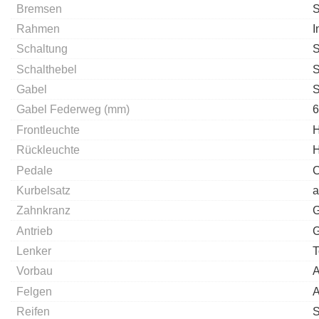
Bremsen
S
Rahmen
I
Schaltung
S
Schalthebel
S
Gabel
S
Gabel Federweg (mm)
6
Frontleuchte
H
Rückleuchte
H
Pedale
C
Kurbelsatz
a
Zahnkranz
G
Antrieb
G
Lenker
T
Vorbau
A
Felgen
A
Reifen
S