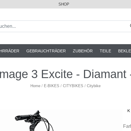
SHOP
AHRRÄDER
GEBRAUCHTRÄDER
ZUBEHÖR
TEILE
BEKLE
age 3 Excite - Diamant - 
Home
/
E-BIKES
/
CITYBIKES
/
Citybike
Far