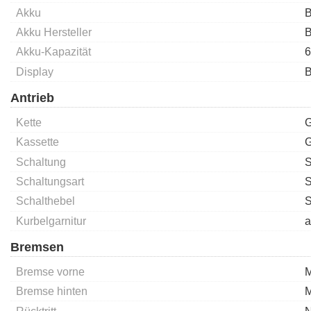
Akku
B
Akku Hersteller
B
Akku-Kapazität
6
Display
B
Antrieb
Kette
G
Kassette
G
Schaltung
S
Schaltungsart
S
Schalthebel
S
Kurbelgarnitur
a
Bremsen
Bremse vorne
M
Bremse hinten
M