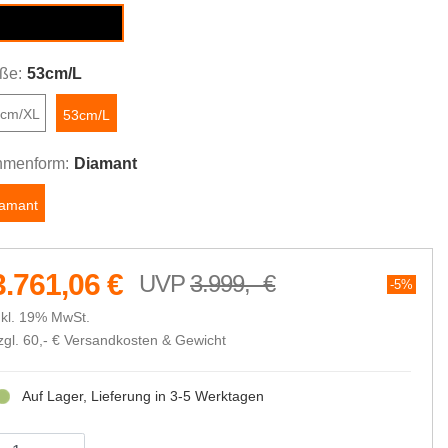
amondblack glossy
ße:
53cm/L
8cm/XL
53cm/L
menform:
Diamant
iamant
3.761,06 €
3.999,- €
5%
nkl. 19% MwSt.
zgl. 60,- €
Versandkosten & Gewicht
Auf Lager, Lieferung in 3-5 Werktagen