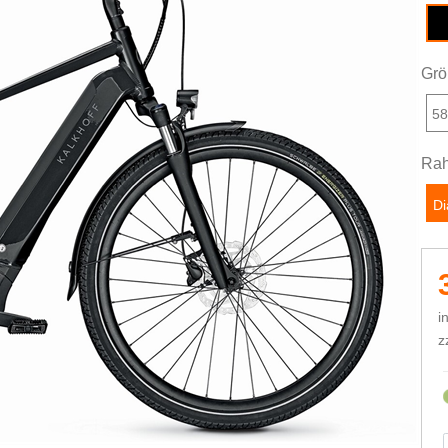
di
Grö
5
Rah
D
i
z