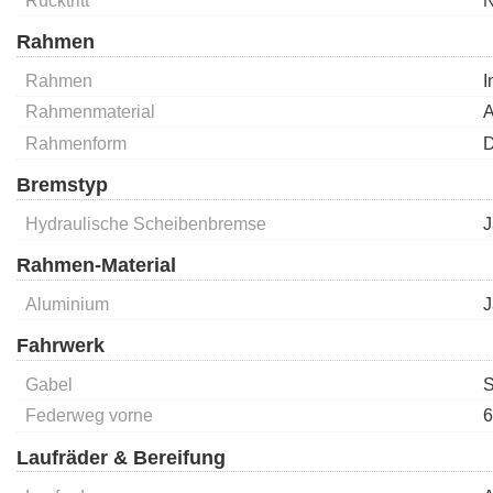
Rücktritt
N
Rahmen
Rahmen
I
Rahmenmaterial
A
Rahmenform
D
Bremstyp
Hydraulische Scheibenbremse
J
Rahmen-Material
Aluminium
J
Fahrwerk
Gabel
S
Federweg vorne
Laufräder & Bereifung