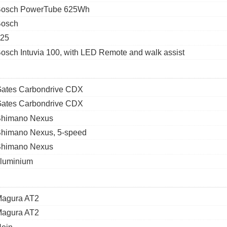
osch PowerTube 625Wh
osch
25
osch Intuvia 100, with LED Remote and walk assist
ates Carbondrive CDX
ates Carbondrive CDX
himano Nexus
himano Nexus, 5-speed
himano Nexus
luminium
agura AT2
agura AT2