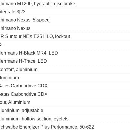
himano MT200, hydraulic disc brake
ntegrale 3|23
himano Nexus, 5-speed
himano Nexus
R Suntour NEX E25 HLO, lockout
3
errmans H-Black MR4, LED
errmans H-Trace, LED
omfort, aluminium
luminium
ates Carbondrive CDX
ates Carbondrive CDX
our, Aluminium
luminium, adjustable
luminium, hollow section, eyelets
chwalbe Energizer Plus Performance, 50-622