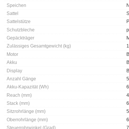
Speichen
N
Sattel
S
Sattelstütze
P
Schutzbleche
p
Gepäckträger
M
Zulässiges Gesamtgewicht (kg)
1
Motor
B
Akku
B
Display
B
Anzahl Gänge
5
Akku-Kapazität (Wh)
6
Reach (mm)
4
Stack (mm)
6
Sitzrohrlänge (mm)
5
Oberrohrlänge (mm)
6
Steuerrohrwinkel (Grad)
7