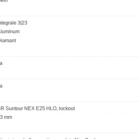
ein
ntegrale 3|23
luminum
iamant
a
a
R Suntour NEX E25 HLO, lockout
63 mm