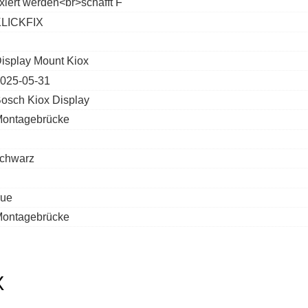
ixiert werden<br>schafft F
LICKFIX
isplay Mount Kiox
025-05-31
osch Kiox Display
ontagebrücke
chwarz
rue
ontagebrücke
X