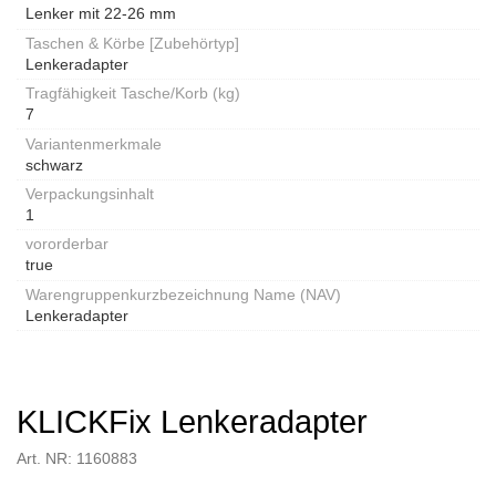
Lenker mit 22-26 mm
Taschen & Körbe [Zubehörtyp]
Lenkeradapter
Tragfähigkeit Tasche/Korb (kg)
7
Variantenmerkmale
schwarz
Verpackungsinhalt
1
vororderbar
true
Warengruppenkurzbezeichnung Name (NAV)
Lenkeradapter
KLICKFix Lenkeradapter
Art. NR: 1160883