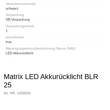
Variantenmerkmale
schwarz
Verpackung
SB-Verpackung
Verpackungsinhalt
1
vororderbar
true
Warengruppenkurzbezeichnung Name (NAV)
LED Akkurücklicht
Matrix LED Akkurücklicht BLR
25
Art. NR: 1458606