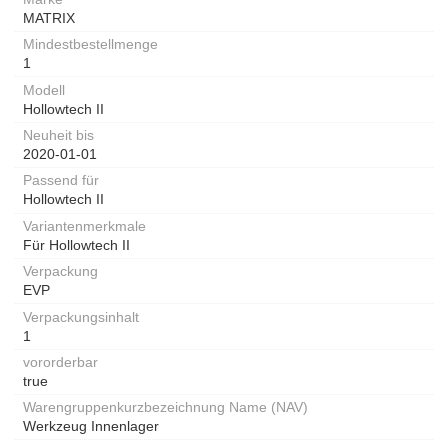
MATRIX
Mindestbestellmenge
1
Modell
Hollowtech II
Neuheit bis
2020-01-01
Passend für
Hollowtech II
Variantenmerkmale
Für Hollowtech II
Verpackung
EVP
Verpackungsinhalt
1
vororderbar
true
Warengruppenkurzbezeichnung Name (NAV)
Werkzeug Innenlager